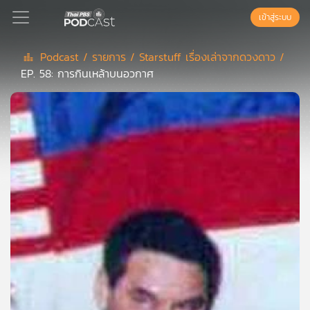
เข้าสู่ระบบ
Podcast /
รายการ /
Starstuff เรื่องเล่าจากดวงดาว /
EP. 58: การกินเหล้าบนอวกาศ
Podcast
เพล
ย์
ลิ
สต์
แนะนำ
เพล
ย์
ลิ
สต์
ของ