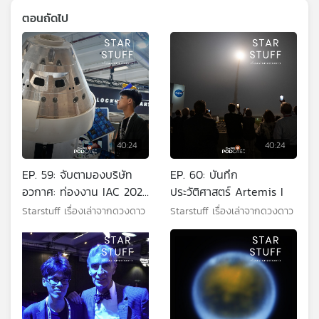
ตอนถัดไป
40:24
40:24
EP. 59: จับตามองบริษัท
EP. 60: บันทึก
อวกาศ: ท่องงาน IAC 2022
ประวัติศาสตร์ Artemis I
ตอนที่ 4
Starstuff เรื่องเล่าจากดวงดาว
Starstuff เรื่องเล่าจากดวงดาว