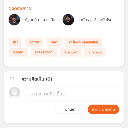
ผู้จัดรายการ
ณัฐนนท์ ดวงสูงเนิน
ชยภัทร อาชีวระงับโรค
สุรา
อวกาศ
เหล้า
เครื่องดื่มแอลกอฮอล์
กินเหล้า
นักบินอวกาศ
Starstuff
Spaceth
ความคิดเห็น (
0
)
ยกเลิก
ส่งความคิดเห็น