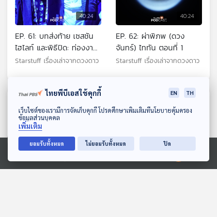
40:24
40:24
EP. 61: บทส่งท้าย เซสชัน
EP. 62: ผ่าพิภพ (ดวง
ไฮไลท์ และพิธีปิด: ท่องงาน
จันทร์) ไททัน ตอนที่ 1
IAC 2022 ตอนที่ 5
Starstuff เรื่องเล่าจากดวงดาว
Starstuff เรื่องเล่าจากดวงดาว
ไทยพีบีเอสใช้คุกกี้
EN
TH
ตอนที่เกี่ยวข้อง
ดาวน์โหลด Thai PBS Podcast Application
เว็บไซต์ของเรามีการจัดเก็บคุกกี้ โปรดศึกษาเพิ่มเติมที่นโยบายคุ้มครอง
ข้อมูลส่วนบุคคล
เพิ่มเติม
ยอมรับทั้งหมด
ไม่ยอมรับทั้งหมด
ปิด
Ⓒ 2020 องค์การกระจายเสียงและแพร่ภาพสาธารณะแห่งประเทศไทย
40:24
40:24
EP. 246: ยาน Juno สำรวจ
EP. 222: จับตากระแส