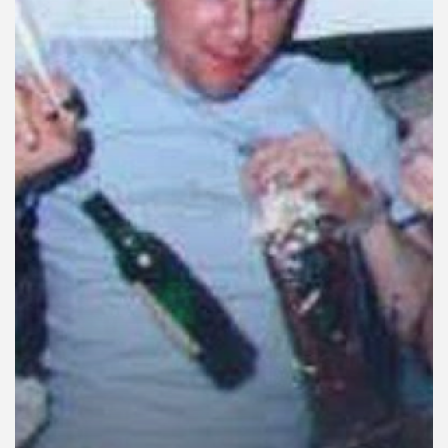
คุณ
เพลง
บทความ
ข่าว
และ
กิจกรรม
เกี่ยว
กับ
เรา