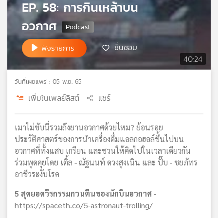
EP. 58: การกินเหล้าบน
เครือ
ข่าย
อวกาศ
วิทยุ
ไทย
ชื่นชอบ
ฟังรายการ
พี
40:24
บี
เอส
วันที่เผยแพร่ : 05 พ.ย. 65
เพิ่มในเพลย์ลิสต์
แชร์
แผนที่
วิทยุ
เมาไม่ขับนี่รวมถึงยานอวกาศด้วยไหม? ย้อนรอย
เครือ
ประวัติศาสตร์ของการนำเครื่องดื่มแอลกอฮอล์ขึ้นไปบน
ข่าย
อวกาศที่ทั้งแสบ เกรียน และชวนให้คิดไปในเวลาเดียวกัน
ร่วมพูดคุยโดย เติ้ล - ณัฐนนท์ ดวงสูงเนิน และ ปั๊บ - ชยภัทร
อาชีวระงับโรค
5 สุดยอดวีรกรรมกวนตีนของนักบินอวกาศ
-
https://spaceth.co/5-astronaut-trolling/