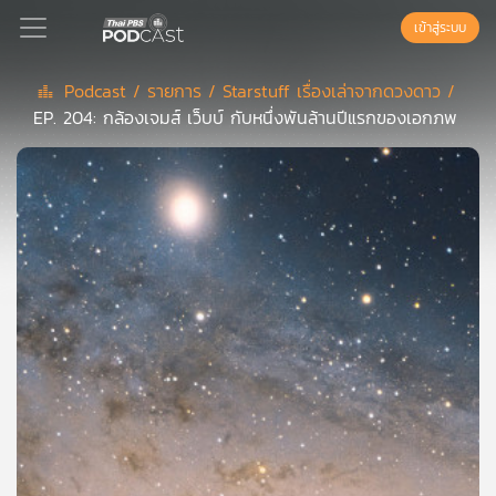
เข้าสู่ระบบ
Podcast /
รายการ /
Starstuff เรื่องเล่าจากดวงดาว /
EP. 204: กล้องเจมส์ เว็บบ์ กับหนึ่งพันล้านปีแรกของเอกภพ
Podcast
เพล
ย์
ลิ
สต์
แนะนำ
เพล
ย์
ลิ
สต์
ของ