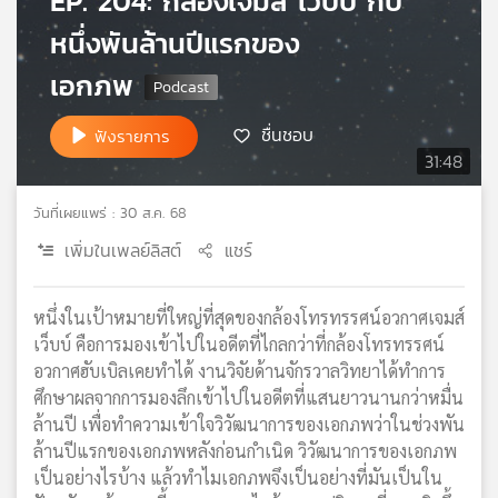
EP. 204: กล้องเจมส์ เว็บบ์ กับ
เครือ
หนึ่งพันล้านปีแรกของ
ข่าย
วิทยุ
เอกภพ
ไทย
พี
ชื่นชอบ
ฟังรายการ
บี
31:48
เอส
วันที่เผยแพร่ : 30 ส.ค. 68
เพิ่มในเพลย์ลิสต์
แชร์
แผนที่
วิทยุ
เครือ
หนึ่งในเป้าหมายที่ใหญ่ที่สุดของกล้องโทรทรรศน์อวกาศเจมส์
ข่าย
เว็บบ์ คือการมองเข้าไปในอดีตที่ไกลกว่าที่กล้องโทรทรรศน์
อวกาศฮับเบิลเคยทำได้ งานวิจัยด้านจักรวาลวิทยาได้ทำการ
ศึกษาผลจากการมองลึกเข้าไปในอดีตที่แสนยาวนานกว่าหมื่น
ล้านปี เพื่อทำความเข้าใจวิวัฒนาการของเอกภพว่าในช่วงพัน
ล้านปีแรกของเอกภพหลังก่อนกำเนิด วิวัฒนาการของเอกภพ
เป็นอย่างไรบ้าง แล้วทำไมเอกภพจึงเป็นอย่างที่มันเป็นใน