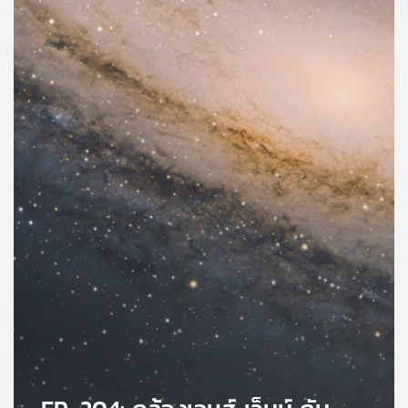
คุณ
เพลง
บทความ
ข่าว
และ
กิจกรรม
เกี่ยว
กับ
เรา