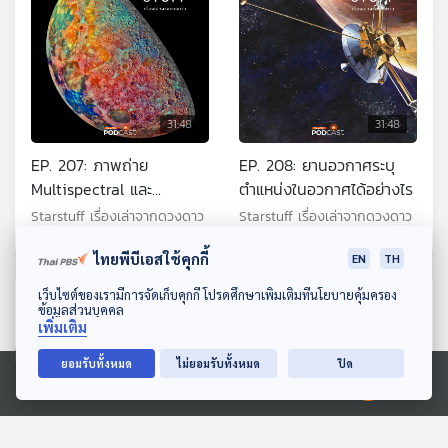
31:48
31:48
EP. 207: ภาพถ่าย
EP. 208: ยานอวกาศระบุ
Multispectral และ
ตำแหน่งในอวกาศได้อย่างไร
Hyperspectral คืออะไร
Starstuff เรื่องเล่าจากดวงดาว
Starstuff เรื่องเล่าจากดวงดาว
ไทยพีบีเอสใช้คุกกี้
EN
TH
ดาวน์โหลด Thai PBS Podcast Application
เว็บไซต์ของเรามีการจัดเก็บคุกกี้ โปรดศึกษาเพิ่มเติมที่นโยบายคุ้มครอง
ตอนที่เกี่ยวข้อง
ข้อมูลส่วนบุคคล
เพิ่มเติม
ยอมรับทั้งหมด
ไม่ยอมรับทั้งหมด
ปิด
Ⓒ 2020 องค์การกระจายเสียงและแพร่ภาพสาธารณะแห่งประเทศไทย