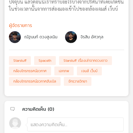
ปัจจุบัน แล้วตอนนี้เราทราบอะไรบ้างจากปริศนาที่เคยเกิดขึ้น
ในช่วงเวลานั้นจากการส่องมองเข้าไปของกล้องเจมส์ เว็บบ์
ผู้จัดรายการ
ณัฐนนท์ ดวงสูงเนิน
จิรสิน อัศวกุล
Starstuff
Spaceth
Starstuff เรื่องเล่าจากดวงดาว
กล้องโทรทรรศน์อวกาศ
เอกภพ
เจมส์ เว็บบ์
กล้องโทรทรรศน์อวกาศฮับเบิล
จักรวาลวิทยา
ความคิดเห็น (
0
)