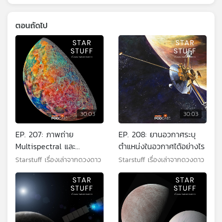
ตอนถัดไป
30:03
30:03
EP. 207: ภาพถ่าย
EP. 208: ยานอวกาศระบุ
Multispectral และ
ตำแหน่งในอวกาศได้อย่างไร
Hyperspectral คืออะไร
Starstuff เรื่องเล่าจากดวงดาว
Starstuff เรื่องเล่าจากดวงดาว