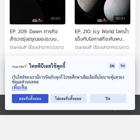
30:03
30:03
EP. 209: Dawn ภารกิจ
EP. 210: Icy World โลกน้ำ
สำรวจรุ่งอรุณของระบบ
แข็งกับโอกาสที่จะค้นพบ
สุริยะ
ชีวิต
Starstuff เรื่องเล่าจากดวงดาว
Starstuff เรื่องเล่าจากดวงดาว
ไทยพีบีเอสใช้คุกกี้
EN
TH
ตอนที่เกี่ยวข้อง
ดาวน์โหลด Thai PBS Podcast Application
เว็บไซต์ของเรามีการจัดเก็บคุกกี้ โปรดศึกษาเพิ่มเติมที่นโยบายคุ้มครอง
ข้อมูลส่วนบุคคล
เพิ่มเติม
ยอมรับทั้งหมด
ไม่ยอมรับทั้งหมด
ปิด
Ⓒ 2020 องค์การกระจายเสียงและแพร่ภาพสาธารณะแห่งประเทศไทย
30:03
30:03