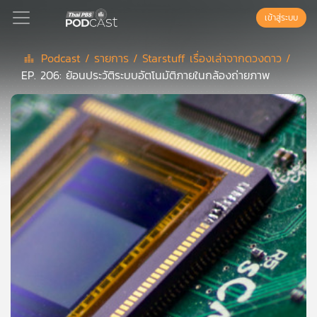
เข้าสู่ระบบ
Podcast /
รายการ /
Starstuff เรื่องเล่าจากดวงดาว /
EP. 206: ย้อนประวัติระบบอัตโนมัติภายในกล้องถ่ายภาพ
Podcast
เพล
ย์
ลิ
สต์
แนะนำ
เพล
ย์
ลิ
สต์
ของ