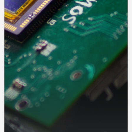
คุณ
เพลง
บทความ
ข่าว
และ
กิจกรรม
เกี่ยว
กับ
เรา