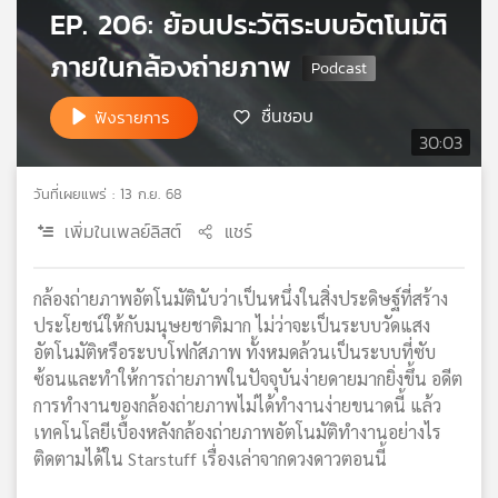
EP. 206: ย้อนประวัติระบบอัตโนมัติ
เครือ
ข่าย
ภายในกล้องถ่ายภาพ
วิทยุ
ไทย
ชื่นชอบ
ฟังรายการ
พี
30:03
บี
เอส
วันที่เผยแพร่ : 13 ก.ย. 68
เพิ่มในเพลย์ลิสต์
แชร์
แผนที่
วิทยุ
กล้องถ่ายภาพอัตโนมัตินับว่าเป็นหนึ่งในสิ่งประดิษฐ์ที่สร้าง
เครือ
ประโยชน์ให้กับมนุษยชาติมาก ไม่ว่าจะเป็นระบบวัดแสง
ข่าย
อัตโนมัติหรือระบบโฟกัสภาพ ทั้งหมดล้วนเป็นระบบที่ซับ
ซ้อนและทำให้การถ่ายภาพในปัจจุบันง่ายดายมากยิ่งขึ้น อดีต
การทำงานของกล้องถ่ายภาพไม่ได้ทำงานง่ายขนาดนี้ แล้ว
เทคโนโลยีเบื้องหลังกล้องถ่ายภาพอัตโนมัติทำงานอย่างไร
ติดตามได้ใน Starstuff เรื่องเล่าจากดวงดาวตอนนี้