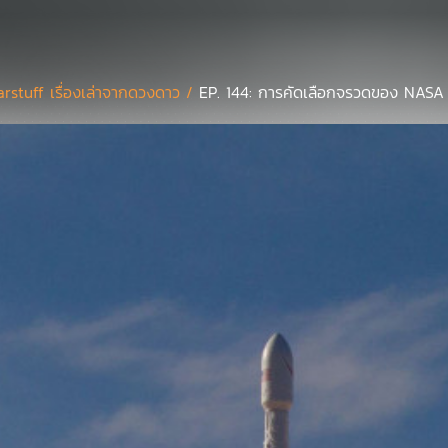
arstuff เรื่องเล่าจากดวงดาว /
EP. 144: การคัดเลือกจรวดของ NASA ที