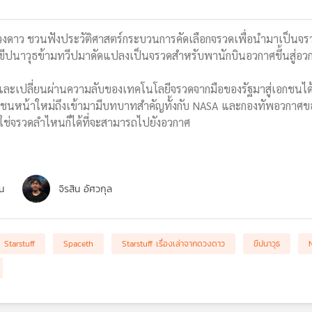
ากดวงดาว ชวนฟังประวัติศาสตร์กระบวนการคัดเลือกจรวดเพื่อนำมาเป็น
่นำขีปนาวุธข้ามทวีปมาดัดแปลงเป็นจรวดสำหรับพานักบินอวกาศขึ้นสู่อ
ละเปลี่ยนผ่านความลับของเทคโนโลยีจรวดจากมือของรัฐมาสู่เอกชนได้
กชนหน้าใหม่ถึงเข้ามามีบทบาทสำคัญทั้งกับ NASA และกองทัพอวกาศของ
่ใช่จรวดลำไหนก็ได้ที่จะสามารถไปยังอวกาศ
น
จิรสิน อัศวกุล
Starstuff
Spaceth
Starstuff เรื่องเล่าจากดวงดาว
ขีปนาวุธ