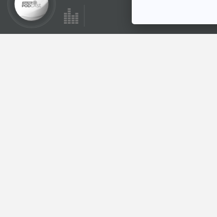
35:42
EP. 145: มหากาพย์
การผจญภัยของพี่
น้องยานวอยเอเจอร์
Starstuff เรื่องเล่าจาก
ดวงดาว
ตอนที่เกี่ยวข้อง
35:42