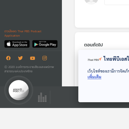
ดาวน์โหลด Thai PBS Podcast
Application
ตอนถัดไป
ไทยพีบีเอสใช
Ⓒ 2020 องค์การกระจายเสียงและแพร่ภาพ
เว็บไซต์ของเรามีการจัดเก็
สาธารณะแห่งประเทศไทย
เพิ่มเติม
40:43
EP. 179: นิยามของ
โครงสร้างที่ใหญ่ที่สุด
ในเอกภพ
Starstuff เรื่องเล่าจาก
ดวงดาว