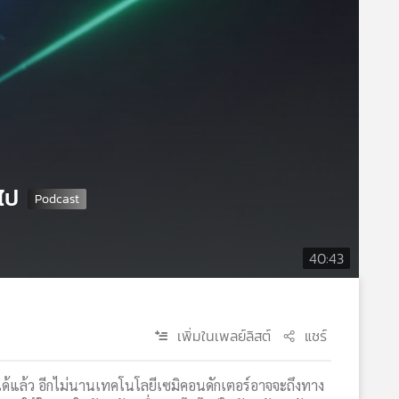
ไป
40:43
เพิ่มในเพลย์ลิสต์
แชร์
แล้ว อีกไม่นานเทคโนโลยีเซมิคอนดักเตอร์อาจจะถึงทาง