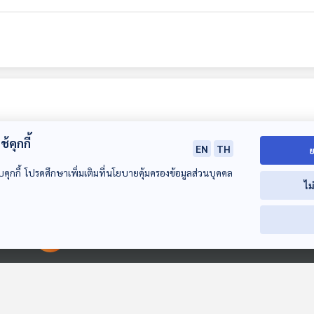
้คุกกี้
EN
TH
ย
บคุกกี้ โปรดศึกษาเพิ่มเติมที่นโยบายคุ้มครองข้อมูลส่วนบุคคล
ไม
40:43
40:43
4
EP. 180: การสำรวจ
EP. 181: อัปเดต
EP. 182: Faste
00:00:00
00:00:00
ดาวอังคารของยานไว
โครงการสำรวจดวง
Better Cheape
กิ้ง
จันทร์โดยเอกชน ต้น
ด่างพร้อยที่ไม่น่
Starstuff เรื่องเล่าจาก
Starstuff เรื่องเล่าจาก
Starstuff เรื่องเล
ปี 2025
จดจำของ NAS
ดวงดาว
ดวงดาว
ดวงดาว