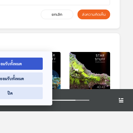
ยกเลิก
ส่งความคิดเห็น
อมรับทั้งหมด
่ยอมรับทั้งหมด
0:43
40:43
40:43
ปิด
r
EP. 183: แผ่นดินไหว
EP. 184: Synthetic-
r จุด
และธรณีวิทยาของ
aperture radar
า
ประเทศไทย
ดาวเทียมสำรวจไม่ได้
่าจาก
Starstuff เรื่องเล่าจาก
Starstuff เรื่องเล่าจาก
A
มีไว้ใช้แค่ถ่ายรูปโลก
ดวงดาว
ดวงดาว