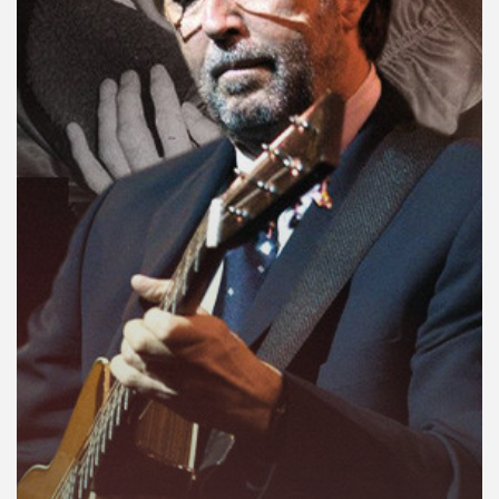
คุณ
เพลง
บทความ
ข่าว
และ
กิจกรรม
เกี่ยว
กับ
เรา