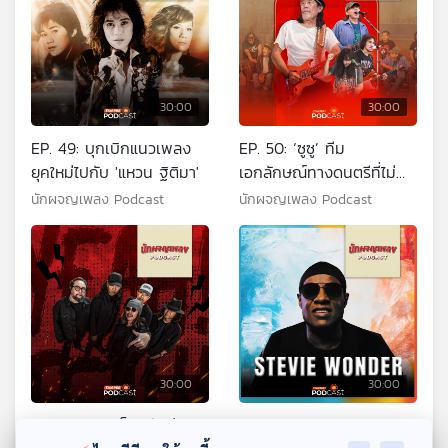
30:00
30:00
EP. 49: บุกเบิกแนวเพลง
EP. 50: ‘ซูซู’ ทีม
ยุคใหม่ไปกับ 'แหวน ฐิติมา'
เอกลักษณ์ทางดนตรีที่ไม่
เหมือนใคร
นักผจญเพลง Podcast
นักผจญเพลง Podcast
30:00
30:00
EP. 51: ขุนพลร็อกตัวพ่อ Y
EP. 52: Stevie Wonder