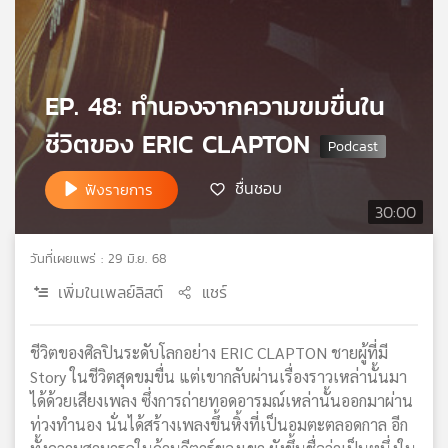
เครือ
ข่าย
วิทยุ
ไทย
EP. 48: ทำนองจากความขมขื่นใน
พี
บี
ชีวิตของ ERIC CLAPTON
เอส
ชื่นชอบ
ฟังรายการ
30:00
แผนที่
วิทยุ
วันที่เผยแพร่ : 29 มิ.ย. 68
เครือ
เพิ่มในเพลย์ลิสต์
แชร์
ข่าย
ชีวิตของศิลปินระดับโลกอย่าง ERIC CLAPTON ชายผู้ที่มี
Story ในชีวิตสุดขมขื่น แต่เขากลับผ่านเรื่องราวเหล่านั้นมา
ได้ด้วยเสียงเพลง ซึ่งการถ่ายทอดอารมณ์เหล่านั้นออกมาผ่าน
ท่วงทำนอง นั่นได้สร้างเพลงขึ้นหิ้งที่เป็นอมตะตลอดกาล อีก