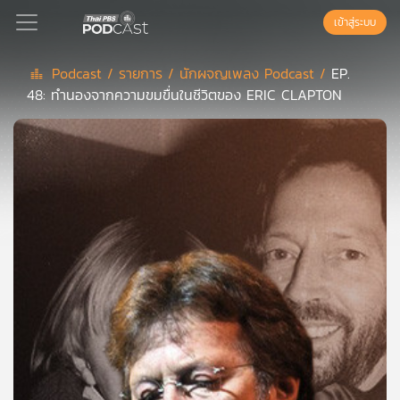
เข้าสู่ระบบ
Podcast /
รายการ /
นักผจญเพลง Podcast /
EP.
48: ทำนองจากความขมขื่นในชีวิตของ ERIC CLAPTON
Podcast
เพล
ย์
ลิ
สต์
แนะนำ
เพล
ย์
ลิ
สต์
ของ