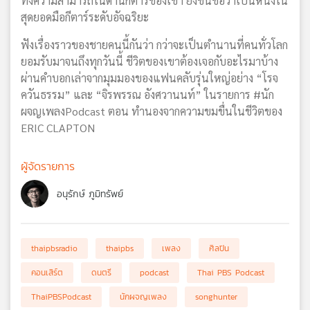
ทั้งความสามารถในด้านกีตาร์ของเขา ยังขึ้นชื่อว่าเป็นหนึ่งใน
สุดยอดมือกีตาร์ระดับอัจฉริยะ
ฟังเรื่องราวของชายคนนี้กันว่า กว่าจะเป็นตำนานที่คนทั่วโลก
ยอมรับมาจนถึงทุกวันนี้ ชีวิตของเขาต้องเจอกับอะไรมาบ้าง
ผ่านคำบอกเล่าจากมุมมองของแฟนคลับรุ่นใหญ่อย่าง “โรจ
ควันธรรม” และ “จิรพรรณ อังศวานนท์” ในรายการ #นัก
ผจญเพลงPodcast ตอน ทำนองจากความขมขื่นในชีวิตของ
ERIC CLAPTON
ผู้จัดรายการ
อนุรักษ์ ภูมิทรัพย์
thaipbsradio
thaipbs
เพลง
ศิลปิน
คอนเสิร์ต
ดนตรี
podcast
Thai PBS Podcast
ThaiPBSPodcast
นักผจญเพลง
songhunter