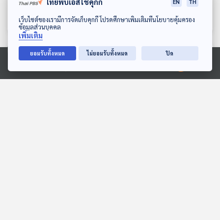
NOT 7
ศิลปินมหัศจรรย์ที่สร้าง
ไทยพีบีเอสใช้คุกกี้
EN
TH
ความสวยงามให้กับโลก
นักผจญเพลง Podcast
นักผจญเพลง Podcast
ดาวน์โหลด Thai PBS Podcast Application
เว็บไซต์ของเรามีการจัดเก็บคุกกี้ โปรดศึกษาเพิ่มเติมที่นโยบายคุ้มครอง
ข้อมูลส่วนบุคคล
เพิ่มเติม
ตอนที่เกี่ยวข้อง
ยอมรับทั้งหมด
ไม่ยอมรับทั้งหมด
ปิด
Ⓒ 2020 องค์การกระจายเสียงและแพร่ภาพสาธารณะแห่งประเทศไทย
30:00
30:00
EP. 746: ปี 2026 หุ่นยนต์
EP. 249: ข้อตกลงสันติภาพ
เสี่ยงทำใครตกงานได้บ้าง ?
มันจบลงแล้ว | สแกมเมอร์
ทุนเทา และตำรวจ | เพื่อไทย
เศรษฐกิจติดบ้าน
คุยให้คิด
ยื่นอภิปรายหรือไม่