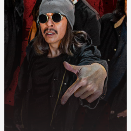
คุณ
เพลง
บทความ
ข่าว
และ
กิจกรรม
เกี่ยว
กับ
เรา