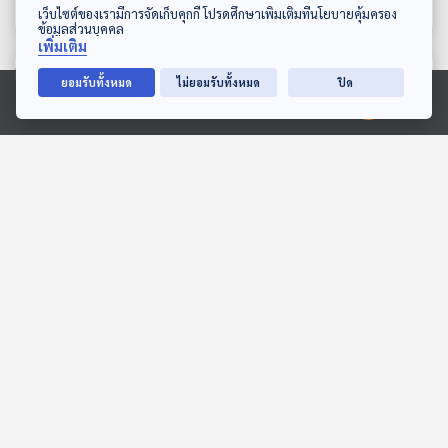
ดาวน์โหลด Thai PBS Podcast Application
เว็บไซต์ของเรามีการจัดเก็บคุกกี้ โปรดศึกษาเพิ่มเติมที่นโยบายคุ้มครอง
ข้อมูลส่วนบุคคล
เพิ่มเติม
ตอนที่เกี่ยวข้อง
ยอมรับทั้งหมด
ไม่ยอมรับทั้งหมด
ปิด
Ⓒ 2020 องค์การกระจายเสียงและแพร่ภาพสาธารณะแห่งประเทศไทย
30:00
30:00
EP. 721: ทำไมรถยนต์ไฟฟ้า
EP. 18: การบูรณะปราสาท
ของจีนขายถูกกว่าของญี่ปุ่น
หินด้วยเทคนิค อนัสติโลซิส
?
ตอนที่ 2
เศรษฐกิจติดบ้าน
Eureka ท่องโลกวิทยาการ