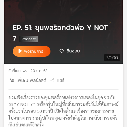
เครือ
ข่าย
วิทยุ
ไทย
EP. 51: ขุนพลร็อกตัวพ่อ Y NOT
พี
7
บี
เอส
ชื่นชอบ
ฟังรายการ
30:00
แผนที่
วิทยุ
วันที่เผยแพร่ : 20 ก.ค. 68
เครือ
เพิ่มในเพลย์ลิสต์
แชร์
ข่าย
ชวนฟังเรื่องราวของขุนพลร็อกแห่งวงการเพลงในยุค 90 กับ
วง “Y NOT 7” วงร็อกรุ่นใหญ่ที่กลับมารวมตัวกันให้สัมภาษณ์
ครั้งแรกในรอบ 10 กว่าปี เปิดใจตั้งแต่เรื่องราวของการหาย
ไปจากวงการ รวมไปถึงเหตุผลครั้งสำคัญในการกลับมารวมตัว
กันเล่นดนตรีอีกครั้ง