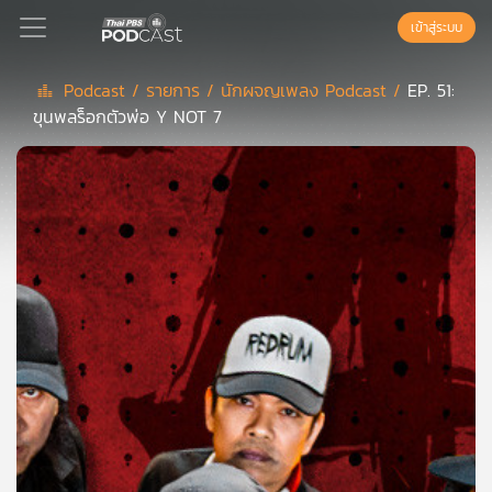
เข้าสู่ระบบ
Podcast /
รายการ /
นักผจญเพลง Podcast /
EP. 51:
ขุนพลร็อกตัวพ่อ Y NOT 7
Podcast
เพล
ย์
ลิ
สต์
แนะนำ
เพล
ย์
ลิ
สต์
ของ