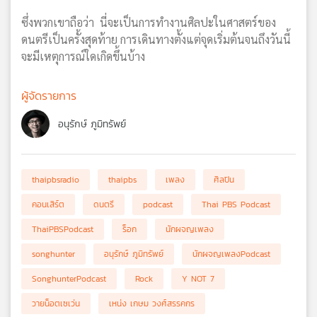
ซึ่งพวกเขาถือว่า นี่จะเป็นการทำงานศิลปะในศาสตร์ของ
ดนตรีเป็นครั้งสุดท้าย การเดินทางตั้งแต่จุดเริ่มต้นจนถึงวันนี้
จะมีเหตุการณ์ใดเกิดขึ้นบ้าง
ผู้จัดรายการ
อนุรักษ์ ภูมิทรัพย์
thaipbsradio
thaipbs
เพลง
ศิลปิน
คอนเสิร์ต
ดนตรี
podcast
Thai PBS Podcast
ThaiPBSPodcast
ร็อก
นักผจญเพลง
songhunter
อนุรักษ์ ภูมิทรัพย์
นักผจญเพลงPodcast
SonghunterPodcast
Rock
Y NOT 7
วายน็อตเซเว่น
เหน่ง เกษม วงศ์สรรคกร