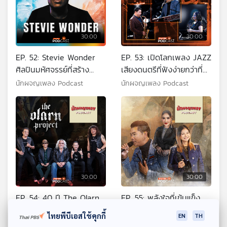
30:00
30:00
EP. 52: Stevie Wonder
EP. 53: เปิดโลกเพลง JAZZ
ศิลปินมหัศจรรย์ที่สร้าง
เสียงดนตรีที่ฟังง่ายกว่าที่
ความสวยงามให้กับโลก
คิด
นักผจญเพลง Podcast
นักผจญเพลง Podcast
30:00
30:00
EP. 54: 40 ปี The Olarn
EP. 55: พลังใจที่เข้มแข็ง
Project ตำนานเฮฟวีเมทัล
สร้างความสำเร็จที่ปลายทาง
ไทยพีบีเอสใช้คุกกี้
EN
TH
เมืองไทย
นักผจญเพลง Podcast
นักผจญเพลง Podcast