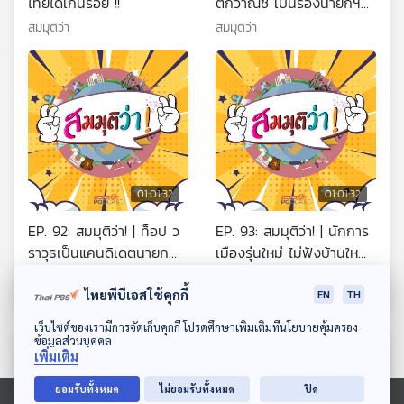
ไทยได้เกินร้อย !!
ติกวาณิช เป็นรองนายกฯ
เศรษฐกิจ
สมมุติว่า
สมมุติว่า
01:01:32
01:01:32
EP. 92: สมมุติว่า! | ท็อป ว
EP. 93: สมมุติว่า! | นักการ
ราวุธเป็นแคนดิเดตนายก
เมืองรุ่นใหม่ ไม่ฟังบ้านใหญ่
เพื่อไทยคู่ณัฐพงศ์ คุณากร
!!
สมมุติว่า
สมมุติว่า
วงศ์ !
ไทยพีบีเอสใช้คุกกี้
EN
TH
ดาวน์โหลด Thai PBS Podcast Application
เว็บไซต์ของเรามีการจัดเก็บคุกกี้ โปรดศึกษาเพิ่มเติมที่นโยบายคุ้มครอง
ข้อมูลส่วนบุคคล
ตอนที่เกี่ยวข้อง
เพิ่มเติม
ยอมรับทั้งหมด
ไม่ยอมรับทั้งหมด
ปิด