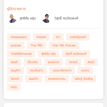
ผู้จัดรายการ
สุทธิชัย หยุ่น
วิสุทธิ์ คมวัชรพงศ์
thaipbsradio
thaipbs
ข่าว
นายกรัฐมนตรี
podcast
Thai PBS
Thai PBS Podcast
ThaiPBSPodcast
สุทธิชัย หยุ่น
วิสุทธิ์ คมวัชรพงศ์
สมมติ
เรื่องจริง
แคนดิเดต
วิจารณ์
สมมุติ
สมมุติว่า
ประเด็นข่าว
บรรณาธิการข่าว
บก.ข่าว
วิพากษ์
สมมติว่า
พรรคประชาชน
พริษฐ์ วัชรสิทธุ
ไอติม