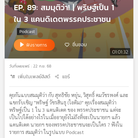
EP. 89: สมมุติว่า! | พริษฐ์เป็น 1
เครือ
ข่าย
ใน 3 แคนดิเดตพรรคประชาชน
วิทยุ
ไทย
พี
บี
ชื่นชอบ
ฟังรายการ
เอส
01:01:32
วันที่เผยแพร่ : 22 ก.ย. 68
แผนที่
เพิ่มในเพลย์ลิสต์
แชร์
วิทยุ
เครือ
ข่าย
คุยกันแบบสมมุติว่า กับ สุทธิชัย หยุ่น, วิสุทธิ์ คมวัชรพงศ์ และ
แขกรับเชิญ "พริษฐ์ วัชรสินธุ (ไอติม)" คุยเรื่องสมมุติว่า
พริษฐ์เป็น 1 ใน 3 แคนดิเดต ของ พรรคประชาชน แต่จะ
เป็นไปได้อย่างไรในเมื่ออายุยังไม่ถึงที่จะเป็นนายกฯ แล้ว
แคนดิเดต นายกฯ ของพรรคประชาชนจะเป็นใคร ? ฟังใน
รายการ สมมุติว่า ในรูปแบบ Podcast