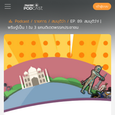
เข้าสู่ระบบ
Podcast /
รายการ /
สมมุติว่า /
EP. 89: สมมุติว่า! |
พริษฐ์เป็น 1 ใน 3 แคนดิเดตพรรคประชาชน
Podcast
เพล
ย์
ลิ
สต์
แนะนำ
เพล
ย์
ลิ
สต์
ของ