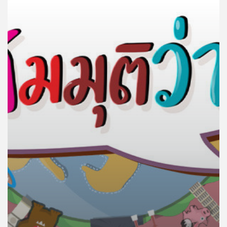
คุณ
เพลง
บทความ
ข่าว
และ
กิจกรรม
เกี่ยว
กับ
เรา