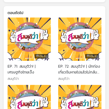
ตอนถัดไป
01:06:32
01:06:32
EP. 71: สมมุติว่า! |
EP. 72: สมมุติว่า! | นักท่อง
เศรษฐกิจไทยเจ๊ง
เที่ยวจีนหายไปแล้วไม่กลับมา
!!
สมมุติว่า
สมมุติว่า