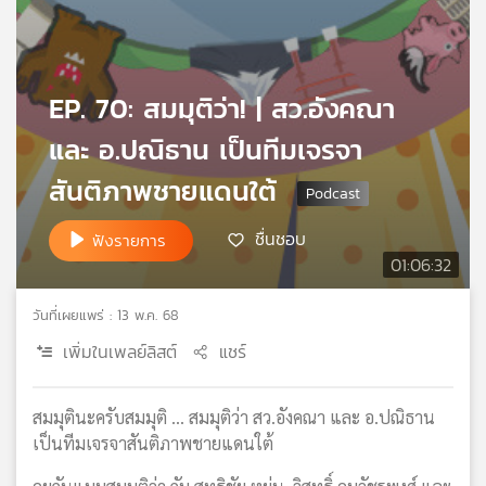
เครือ
ข่าย
วิทยุ
ไทย
EP. 70: สมมุติว่า! | สว.อังคณา
พี
และ อ.ปณิธาน เป็นทีมเจรจา
บี
เอส
สันติภาพชายแดนใต้
ชื่นชอบ
ฟังรายการ
แผนที่
01:06:32
วิทยุ
เครือ
วันที่เผยแพร่ : 13 พ.ค. 68
ข่าย
เพิ่มในเพลย์ลิสต์
แชร์
สมมุตินะครับสมมุติ ... สมมุติว่า สว.อังคณา และ อ.ปณิธาน
เป็นทีมเจรจาสันติภาพชายแดนใต้