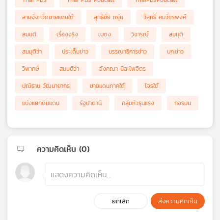
Thai PBS
Thai PBS Podcast
ThaiPBSPodcast
สามจังหวัดชายแดนใต้
สุทธิชัย หยุ่น
วิสุทธิ์ คมวัชรพงศ์
สมมติ
เรื่องจริง
เบตง
วิจารณ์
สมมุติ
สมมุติว่า
ประเด็นข่าว
บรรณาธิการข่าว
บก.ข่าว
วิพากษ์
สมมติว่า
อังคณา นีละไพจิตร
ปณิธาน วัฒนายากร
ชายแดนภาคใต้
โจรใต้
แบ่งแยกดินแดน
รัฐปาตานี
กลุ่มหัวรุนแรง
กอรมน
ความคิดเห็น (
0
)
ยกเลิก
ส่งความคิดเห็น