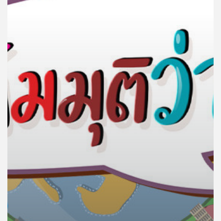
คุณ
เพลง
บทความ
ข่าว
และ
กิจกรรม
เกี่ยว
กับ
เรา