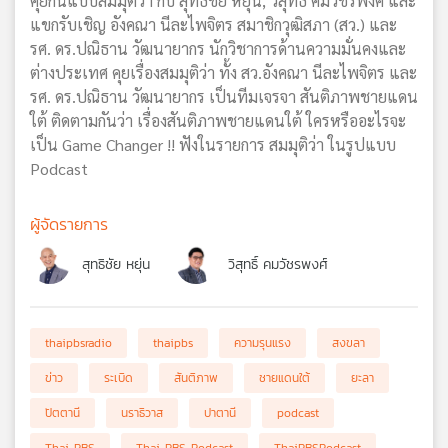
คุยกันแบบสมมุติว่า กับ สุทธิชัย หยุ่น, วิสุทธิ์ คมวัชรพงศ์ และ
แขกรับเชิญ อังคณา นีละไพจิตร สมาชิกวุฒิสภา (สว.) และ
รศ. ดร.ปณิธาน วัฒนายากร นักวิชาการด้านความมั่นคงและ
ต่างประเทศ คุยเรื่องสมมุติว่า ทั้ง สว.อังคณา นีละไพจิตร และ
รศ. ดร.ปณิธาน วัฒนายากร เป็นทีมเจรจา สันติภาพชายแดน
ใต้ ติดตามกันว่า เรื่องสันติภาพชายแดนใต้ ใครหรืออะไรจะ
เป็น Game Changer !! ฟังในรายการ สมมุติว่า ในรูปแบบ
Podcast
ผู้จัดรายการ
สุทธิชัย หยุ่น
วิสุทธิ์ คมวัชรพงศ์
thaipbsradio
thaipbs
ความรุนแรง
สงขลา
ข่าว
ระเบิด
สันติภาพ
ชายแดนใต้
ยะลา
ปัตตานี
นราธิวาส
ปาตานี
podcast