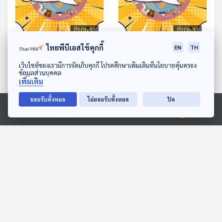
01:06:32
01:06:32
ไทยพีบีเอสใช้คุกกี้
EN
TH
EP. 73: สมมุติว่า! | นายกฯ
EP. 74: สมมุติว่า! | ทักษิณ
คนต่อไปไม่ใช่ "อุ๊งอิ๊ง" แล้ว
เลิกคบ ฮุนเซน !!
ดาวน์โหลด Thai PBS Podcast Application
เว็บไซต์ของเรามีการจัดเก็บคุกกี้ โปรดศึกษาเพิ่มเติมที่นโยบายคุ้มครอง
จะเป็นใคร ?
ข้อมูลส่วนบุคคล
สมมุติว่า
สมมุติว่า
เพิ่มเติม
ยอมรับทั้งหมด
ไม่ยอมรับทั้งหมด
ปิด
ตอนที่เกี่ยวข้อง
Ⓒ 2020 องค์การกระจายเสียงและแพร่ภาพสาธารณะแห่งประเทศไทย
01:06:32
01:06:32