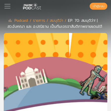
เข้าสู่ระบบ
Podcast /
รายการ /
สมมุติว่า /
EP. 70: สมมุติว่า! |
สว.อังคณา และ อ.ปณิธาน เป็นทีมเจรจาสันติภาพชายแดนใต้
Podcast
เพล
ย์
ลิ
สต์
แนะนำ
เพล
ย์
ลิ
สต์
ของ