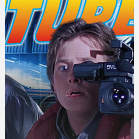
คุณ
เพลง
บทความ
ข่าว
และ
กิจกรรม
เกี่ยว
กับ
เรา