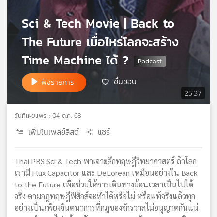
เครือ
Sci & Tech Movie | Back to
ข่าย
วิทยุ
The Future เมื่อไหร่โลกจะสร้าง
ไทย
พี
Time Machine ได้ ?
บี
เอส
ชื่นชอบ
ฟังรายการ
25:37
แผนที่
วันที่เผยแพร่ : 04 ต.ค. 68
วิทยุ
เพิ่มในเพลย์ลิสต์
แชร์
เครือ
ข่าย
Thai PBS Sci & Tech พาเจาะลึกทฤษฎีวิทยาศาสตร์ ถ้าโลก
เรามี Flux Capacitor และ DeLorean เหมือนอย่างใน Back
to the Future เพื่อช่วยให้การเดินทางย้อนเวลาเป็นไปได้
จริง ตามกฎทฤษฎีฟิสิกส์จะทำได้หรือไม่ หรือแท้จริงแล้วทุก
อย่างเป็นเพียงจินตนาการที่กฎของจักรวาลไม่อนุญาตกันแน่