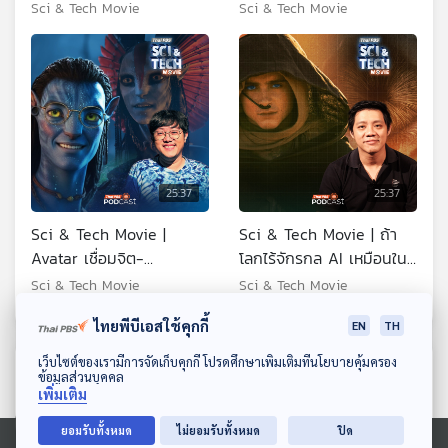
หายนะ "พายุสุริยะ" ครั้งใหญ่
ความซับซ้อนใน TENET
Sci & Tech Movie
Sci & Tech Movie
25:37
25:37
Sci & Tech Movie |
Sci & Tech Movie | ถ้า
Avatar เชื่อมจิต-
โลกไร้จักรกล AI เหมือนใน
วิวัฒนาการ ดาว Pandora
Dune จะเกิดอะไรขึ้น ?
Sci & Tech Movie
Sci & Tech Movie
อาจมีอยู่จริง ?
ไทยพีบีเอสใช้คุกกี้
EN
TH
ดาวน์โหลด Thai PBS Podcast Application
เว็บไซต์ของเรามีการจัดเก็บคุกกี้ โปรดศึกษาเพิ่มเติมที่นโยบายคุ้มครอง
ตอนที่เกี่ยวข้อง
ข้อมูลส่วนบุคคล
เพิ่มเติม
ยอมรับทั้งหมด
ไม่ยอมรับทั้งหมด
ปิด