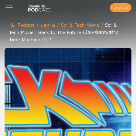
เข้าสู่ระบบ
Podcast /
รายการ /
Sci & Tech Movie /
Sci &
Tech Movie | Back to The Future เมื่อไหร่โลกจะสร้าง
Podcast
Time Machine ได้ ?
เพล
ย์
ลิ
สต์
แนะนำ
เพล
ย์
ลิ
สต์
ของ