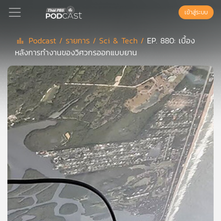
เข้าสู่ระบบ
Podcast /
รายการ /
Sci & Tech /
EP. 880: เบื้อง
หลังการทำงานของวิศวกรออกแบบยาน
Podcast
เพล
ย์
ลิ
สต์
แนะนำ
เพล
ย์
ลิ
สต์
ของ