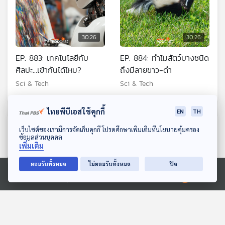
30:26
30:26
EP. 883: เทคโนโลยีกับ
EP. 884: ทำไมสัตว์บางชนิด
ศิลปะ...เข้ากันได้ไหม?
ถึงมีลายขาว-ดำ
Sci & Tech
Sci & Tech
ไทยพีบีเอสใช้คุกกี้
EN
TH
ตอนที่เกี่ยวข้อง
ดาวน์โหลด Thai PBS Podcast Application
เว็บไซต์ของเรามีการจัดเก็บคุกกี้ โปรดศึกษาเพิ่มเติมที่นโยบายคุ้มครอง
ข้อมูลส่วนบุคคล
เพิ่มเติม
ยอมรับทั้งหมด
ไม่ยอมรับทั้งหมด
ปิด
Ⓒ 2020 องค์การกระจายเสียงและแพร่ภาพสาธารณะแห่งประเทศไทย
30:26
30:26