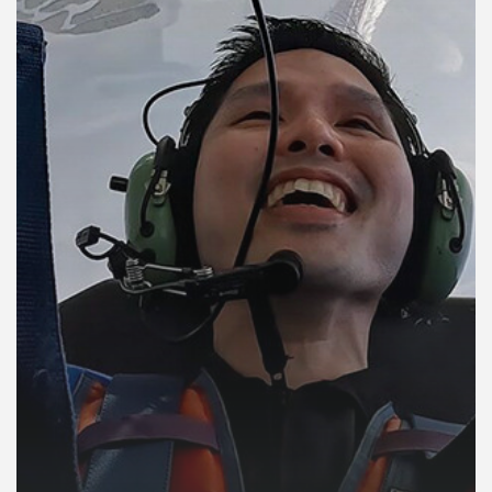
คุณ
เพลง
บทความ
ข่าว
และ
กิจกรรม
เกี่ยว
กับ
เรา