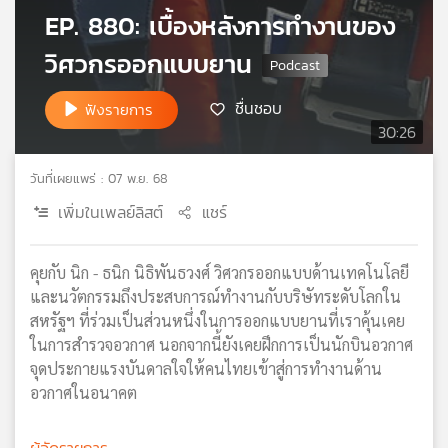
EP. 880: เบื้องหลังการทำงานของ
เครือ
ข่าย
วิศวกรออกแบบยาน
วิทยุ
ไทย
ชื่นชอบ
ฟังรายการ
พี
30:26
บี
เอส
วันที่เผยแพร่ : 07 พ.ย. 68
เพิ่มในเพลย์ลิสต์
แชร์
แผนที่
วิทยุ
คุยกับ นิก - ธนิก นิธิพันธวงศ์ วิศวกรออกแบบด้านเทคโนโลยี
เครือ
ข่าย
และนวัตกรรมถึงประสบการณ์ทำงานกับบริษัทระดับโลกใน
สหรัฐฯ ที่ร่วมเป็นส่วนหนึ่งในการออกแบบยานที่เราคุ้นเคย
ในการสำรวจอวกาศ นอกจากนี้ยังเคยฝึกการเป็นนักบินอวกาศ
จุดประกายแรงบันดาลใจให้คนไทยเข้าสู่การทำงานด้าน
อวกาศในอนาคต
ผู้จัดรายการ