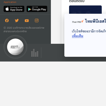
ตอนถัดไป
Application
ไทยพีบีเอสใช
Ⓒ 2020 องค์การกระจายเสียงและแพร่ภาพ
เว็บไซต์ของเรามีการจัดเก็
สาธารณะแห่งประเทศไทย
30:51
เพิ่มเติม
EP. 887: บทส่งท้าย
ของ Sci & Tech
Podcast
Sci & Tech
ตอนที่เกี่ยวข้อง