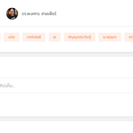
ดร.พงศกร สายเพ็ชร์
เอไอ
เทคโนโลยี
ai
ปัญญาประดิษฐ์
sci&tech
คว