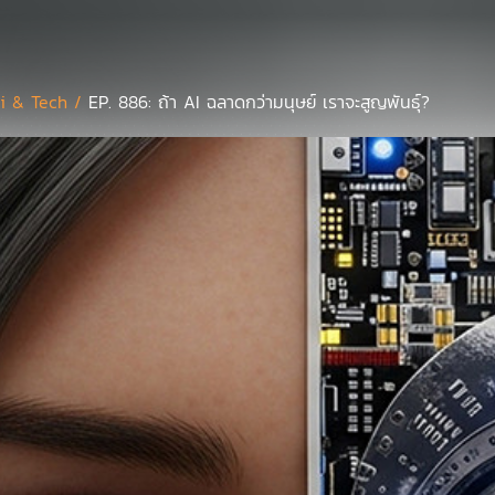
i & Tech /
EP. 886: ถ้า AI ฉลาดกว่ามนุษย์ เราจะสูญพันธุ์?