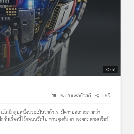
30:51
เพิ่มในเพลย์ลิสต์
แชร์
นโลยีกลุ่มหนึ่งประเมินว่าถ้า AI มีความฉลาดมากกว่า
กับเรื่องนี้ไว้ก่อนหรือไม่ ชวนคุยกับ ดร.พงศกร สายเพ็ชร์