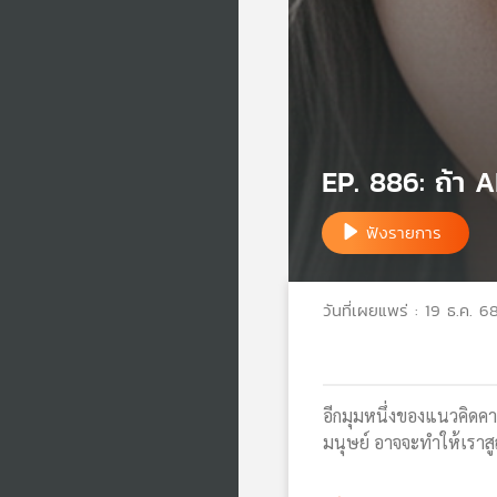
EP. 886: ถ้า A
ฟังรายการ
วันที่เผยแพร่ : 19 ธ.ค. 6
อีกมุมหนึ่งของแนวคิดคา
มนุษย์ อาจจะทำให้เราสูญ