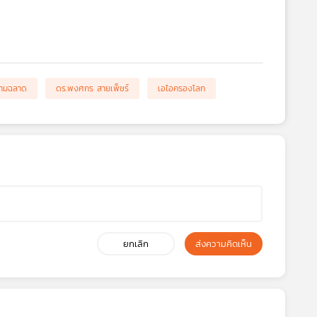
ามฉลาด
ดร.พงศกร สายเพ็ชร์
เอไอครองโลก
ยกเลิก
ส่งความคิดเห็น