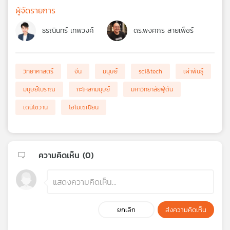
ผู้จัดรายการ
ธรณินทร์ เทพวงค์
ดร.พงศกร สายเพ็ชร์
วิทยาศาสตร์
จีน
มนุษย์
sci&tech
เผ่าพันธุ์
มนุษย์โบราณ
กะโหลกมนุษย์
มหาวิทยาลัยฟู่ตัน
เดนิโซวาน
โฮโมเซเปียน
ความคิดเห็น (
0
)
ยกเลิก
ส่งความคิดเห็น