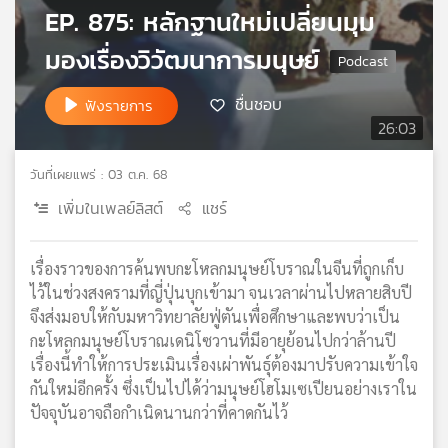
EP. 875: หลักฐานใหม่เปลี่ยนมุม
เครือ
ข่าย
มองเรื่องวิวัฒนาการมนุษย์
วิทยุ
ไทย
ชื่นชอบ
ฟังรายการ
พี
26:03
บี
เอส
วันที่เผยแพร่ : 03 ต.ค. 68
เพิ่มในเพลย์ลิสต์
แชร์
แผนที่
วิทยุ
เรื่องราวของการค้นพบกะโหลกมนุษย์โบราณในจีนที่ถูกเก็บ
เครือ
ไว้ในช่วงสงครามที่ญี่ปุ่นบุกเข้ามา จนเวลาผ่านไปหลายสิบปี
ข่าย
จึงส่งมอบให้กับมหาวิทยาลัยฟู่ตันเพื่อศึกษาและพบว่าเป็น
กะโหลกมนุษย์โบราณเดนิโซวานที่มีอายุย้อนไปกว่าล้านปี
เรื่องนี้ทำให้การประเมินเรื่องเผ่าพันธุ์ต้องมาปรับความเข้าใจ
กันใหม่อีกครั้ง ซึ่งเป็นไปได้ว่ามนุษย์โฮโมเซเปียนอย่างเราใน
ปัจจุบันอาจถือกำเนิดนานกว่าที่คาดกันไว้