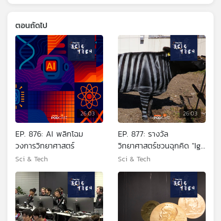
ตอนถัดไป
26:03
26:03
EP. 876: AI พลิกโฉม
EP. 877: รางวัล
วงการวิทยาศาสตร์
วิทยาศาสตร์ชวนฉุกคิด "Ig
Nobel 2025"
Sci & Tech
Sci & Tech