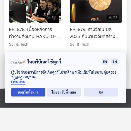
26:03
26:03
EP. 878: เบื้องหลังการ
EP. 879: รางวัลโนเบล
ทำงานส่งยาน HAKUTO-R
2025 กับงานวิจัยที่สร้าง
ลงจอดดวงจันทร์ผ่าน
การเปลี่ยนแปลง
Sci & Tech
Sci & Tech
ประสบการณ์คนไทย
ไทยพีบีเอสใช้คุกกี้
EN
TH
ตอนที่เกี่ยวข้อง
ดาวน์โหลด Thai PBS Podcast Application
เว็บไซต์ของเรามีการจัดเก็บคุกกี้ โปรดศึกษาเพิ่มเติมที่นโยบายคุ้มครอง
ข้อมูลส่วนบุคคล
เพิ่มเติม
ยอมรับทั้งหมด
ไม่ยอมรับทั้งหมด
ปิด
Ⓒ 2020 องค์การกระจายเสียงและแพร่ภาพสาธารณะแห่งประเทศไทย
26:03
26:03