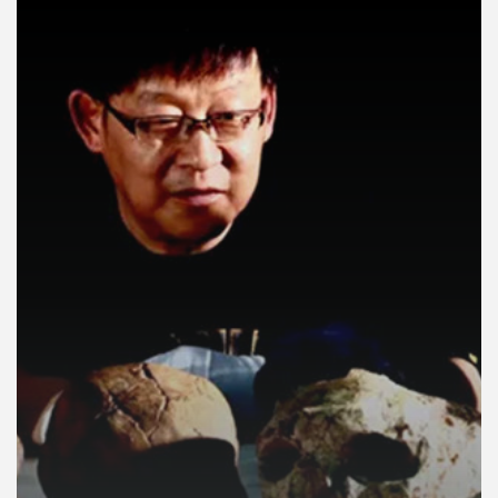
คุณ
เพลง
บทความ
ข่าว
และ
กิจกรรม
เกี่ยว
กับ
เรา