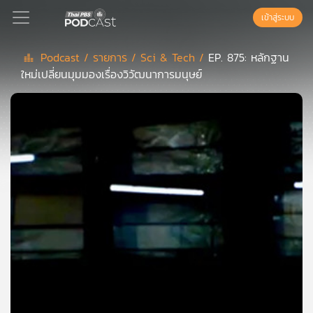
เข้าสู่ระบบ
Podcast /
รายการ /
Sci & Tech /
EP. 875: หลักฐาน
ใหม่เปลี่ยนมุมมองเรื่องวิวัฒนาการมนุษย์
Podcast
เพล
ย์
ลิ
สต์
แนะนำ
เพล
ย์
ลิ
สต์
ของ