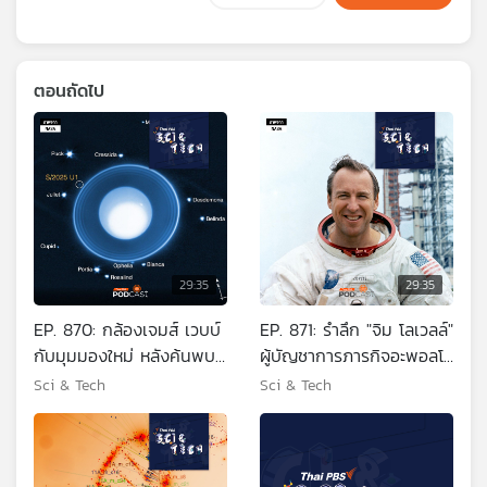
ตอนถัดไป
29:35
29:35
EP. 870: กล้องเจมส์ เวบบ์
EP. 871: รำลึก "จิม โลเวลล์"
กับมุมมองใหม่ หลังค้นพบ
ผู้บัญชาการภารกิจอะพอลโล
ดวงจันทร์ของดาวยูเรนัส
13
Sci & Tech
Sci & Tech
เพิ่ม