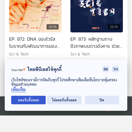
29:35
29:35
EP. 872: DNA ของไวรัส
EP. 873: หลักฐานทาง
โบราณกับพัฒนาการของ
ชีวภาพบนดาวอังคาร ช่วย
มนุษย์
ยืนยันว่ามีสิ่งมีชีวิตได้หรือไม่
Sci & Tech
Sci & Tech
ไทยพีบีเอสใช้คุกกี้
EN
TH
ตอนที่เกี่ยวข้อง
ดาวน์โหลด Thai PBS Podcast Application
เว็บไซต์ของเรามีการจัดเก็บคุกกี้ โปรดศึกษาเพิ่มเติมที่นโยบายคุ้มครอง
ข้อมูลส่วนบุคคล
เพิ่มเติม
ยอมรับทั้งหมด
ไม่ยอมรับทั้งหมด
ปิด
Ⓒ 2020 องค์การกระจายเสียงและแพร่ภาพสาธารณะแห่งประเทศไทย
29:35
29:35