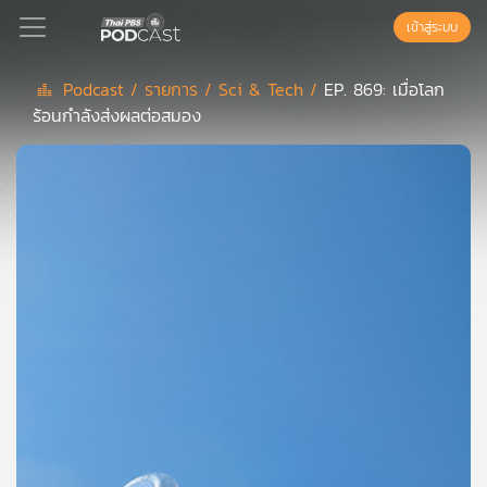
เข้าสู่ระบบ
Podcast /
รายการ /
Sci & Tech /
EP. 869: เมื่อโลก
ร้อนกำลังส่งผลต่อสมอง
Podcast
เพล
ย์
ลิ
สต์
แนะนำ
เพล
ย์
ลิ
สต์
ของ