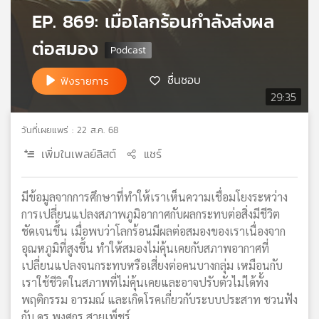
เครือ
EP. 869: เมื่อโลกร้อนกำลังส่งผล
ข่าย
ต่อสมอง
วิทยุ
ไทย
พี
ชื่นชอบ
ฟังรายการ
บี
29:35
เอส
วันที่เผยแพร่ : 22 ส.ค. 68
เพิ่มในเพลย์ลิสต์
แชร์
แผนที่
วิทยุ
เครือ
มีข้อมูลจากการศึกษาที่ทำให้เราเห็นความเชื่อมโยงระหว่าง
ข่าย
การเปลี่ยนแปลงสภาพภูมิอากาศกับผลกระทบต่อสิ่งมีชีวิต
ชัดเจนขึ้น เมื่อพบว่าโลกร้อนมีผลต่อสมองของเราเนื่องจาก
อุณหภูมิที่สูงขึ้น ทำให้สมองไม่คุ้นเคยกับสภาพอากาศที่
เปลี่ยนแปลงจนกระทบหรือเสี่ยงต่อคนบางกลุ่ม เหมือนกับ
เราใช้ชีวิตในสภาพที่ไม่คุ้นเคยและอาจปรับตัวไม่ได้ทั้ง
พฤติกรรม อารมณ์ และเกิดโรคเกี่ยวกับระบบประสาท ชวนฟัง
กับ ดร.พงศกร สายเพ็ชร์