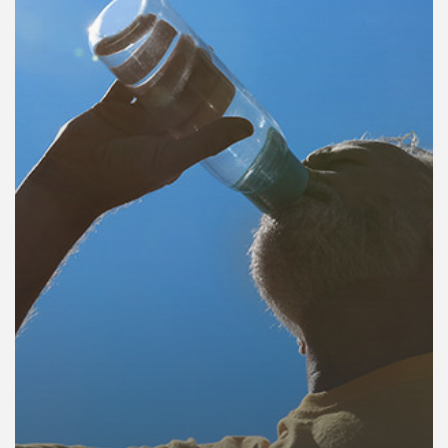
คุณ
เพลง
บทความ
ข่าว
และ
กิจกรรม
เกี่ยว
กับ
เรา