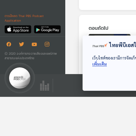
ดาวน์โหลด Thai PBS Podcast
Application
ตอนถัดไป
ไทยพีบีเอสใช
Ⓒ 2020 องค์การกระจายเสียงและแพร่ภาพ
เว็บไซต์ของเรามีการจัดเก็
สาธารณะแห่งประเทศไทย
เพิ่มเติม
27:37
EP. 841: NASA กับ
การเปลี่ยนผ่าน
ทางการเมืองสหรัฐฯ
Sci & Tech
ตอนที่เกี่ยวข้อง