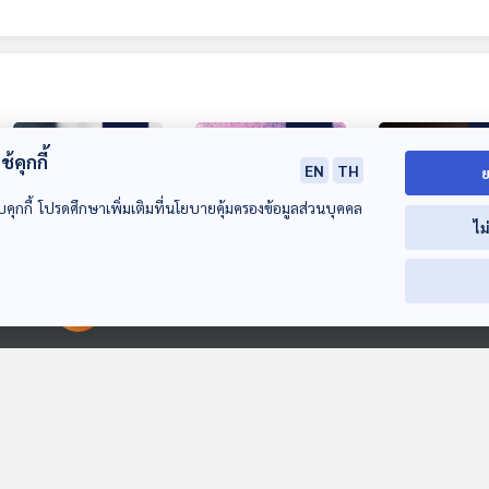
้คุกกี้
EN
TH
ย
บคุกกี้ โปรดศึกษาเพิ่มเติมที่นโยบายคุ้มครองข้อมูลส่วนบุคคล
ไม
27:37
27:37
2
EP. 842: วัสดุแห่ง
EP. 843: จุดสีน้ำเงิน
EP. 844: อัปเด
00:00:00
00:00:00
อนาคต
เล็ก ๆ ในก้านสมอง
โครงการ CLPS 
กับความสำคัญที่ไม่
2 เดือนแรกของ
Sci & Tech
Sci & Tech
Sci & Tech
เล็กต่อการนอน
2025