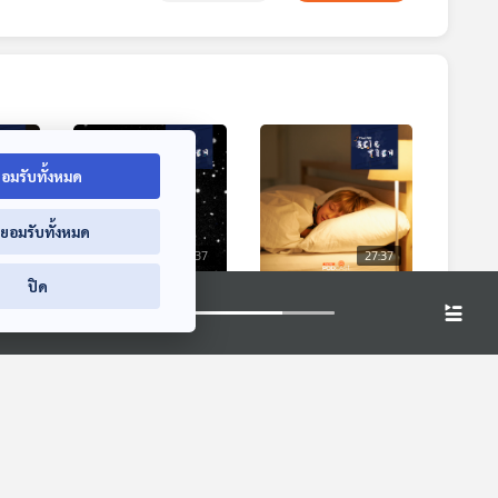
อมรับทั้งหมด
่ยอมรับทั้งหมด
7:37
27:37
27:37
ปิด
ต
EP. 845: อย่าเพิ่ง
EP. 846: วันนอน
ช่วง
ตกใจกับข่าวดาว
หลับโลก กับปัญหา
ปี
เคราะห์น้อยจะมาพุ่ง
การนอนหลับไม่เพียง
Sci & Tech
Sci & Tech
ชนโลก
พอ