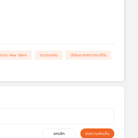
จรวด New Glenn
จรวดเอกชน
นักบินอวกาศชาวอเมริกัน
ยกเลิก
ส่งความคิดเห็น