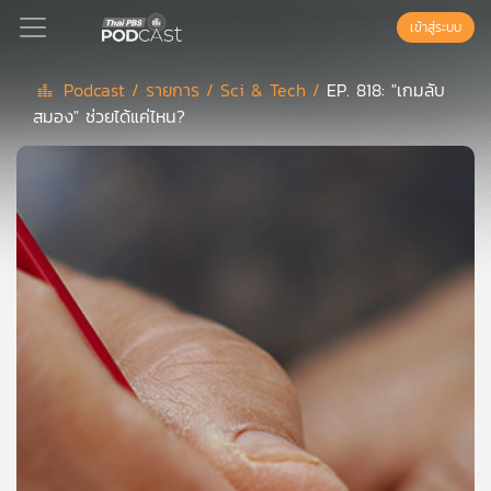
เข้าสู่ระบบ
Podcast /
รายการ /
Sci & Tech /
EP. 818: "เกมลับ
สมอง" ช่วยได้แค่ไหน?
Podcast
เพล
ย์
ลิ
สต์
แนะนำ
เพล
ย์
ลิ
สต์
ของ