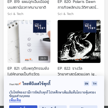
EP. 819: แผนฉุกเฉินเมื่ออยู่
EP. 820: Polaris Dawn
บนสถานีอวกาศนานาชาติ
ภารกิจพลิกประวัติศาสตร์
อวกาศ
Sci & Tech
Sci & Tech
28:51
28:51
EP. 821: ปรับพฤติกรรมยัง
EP. 822: รางวัล
ไงให้กลายเป็นกิจวัตร
วิทยาศาสตร์สุดแปลก Ig
Nobel 2024
Sci & Tech
Sci & Tech
ไทยพีบีเอสใช้คุกกี้
EN
TH
ดาวน์โหลด Thai PBS Podcast Application
เว็บไซต์ของเรามีการจัดเก็บคุกกี้ โปรดศึกษาเพิ่มเติมที่นโยบายคุ้มครอง
ข้อมูลส่วนบุคคล
เพิ่มเติม
ตอนที่เกี่ยวข้อง