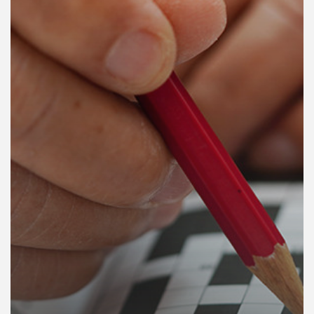
คุณ
เพลง
บทความ
ข่าว
และ
กิจกรรม
เกี่ยว
กับ
เรา