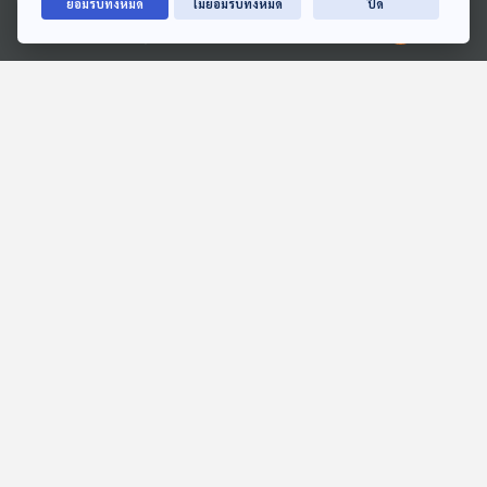
ยอมรับทั้งหมด
ไม่ยอมรับทั้งหมด
ปิด
Ⓒ 2020 องค์การกระจายเสียงและแพร่ภาพสาธารณะแห่งประเทศไทย
28:51
28:51
เปิดเหตุผลทำไมบางคนจึง
EP. 3: K-Pop กับต้นแบบ
ไม่เก่งคณิตศาสตร์โดย
AI Girl Group
กำเนิด
หน้าต่างโลก
POP SCI วิทย์ติดป๊อป
28:51
28:51