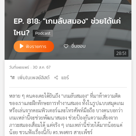
เครือ
ข่าย
EP. 818: "เกมลับสมอง" ช่วยได้แค่
วิทยุ
ไทย
ไหน?
พี
บี
ชื่นชอบ
ฟังรายการ
เอส
28:51
วันที่เผยแพร่ : 30 ส.ค. 67
แผนที่
วิทยุ
เพิ่มในเพลย์ลิสต์
แชร์
เครือ
ข่าย
หลาย ๆ คนคงเคยได้ยินถึง "เกมลับสมอง" ที่มาท้าความคิด
ของเราและฝึกทักษะการทำงานสมอง ทั้งในรูปแบบสมุดเกม
หรือเล่นจากคอมพิวเตอร์และโทรศัพท์มือถือ บางคนบอกว่า
เกมเหล่านี้จะช่วยพัฒนาสมอง ช่วยป้องกันความเสี่ยงจาก
ภาวะสมองเสื่อมได้ แต่จริง ๆ เกมเหล่านี้ช่วยได้มากน้อยแค่
น้อย ชวนฟังเรื่องนี้กับ ดร.พงศกร สายเพ็ชร์