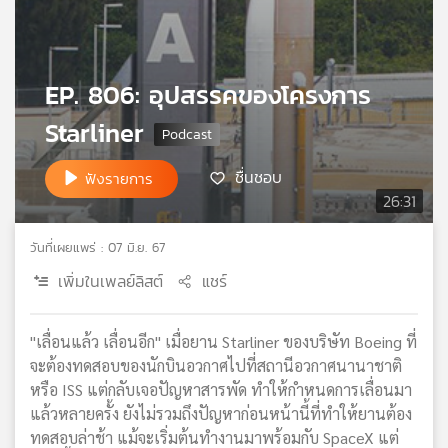
เครือ
ข่าย
วิทยุ
EP. 806: อุปสรรคของโครงการ
ไทย
พี
Starliner
บี
เอส
ชื่นชอบ
ฟังรายการ
26:31
แผนที่
วันที่เผยแพร่ : 07 มิ.ย. 67
วิทยุ
เครือ
เพิ่มในเพลย์ลิสต์
แชร์
ข่าย
"เลื่อนแล้ว เลื่อนอีก" เมื่อยาน Starliner ของบริษัท Boeing ที่
จะต้องทดสอบของนักบินอวกาศไปที่สถานีอวกาศนานาชาติ
หรือ ISS แต่กลับเจอปัญหาสารพัด ทำให้กำหนดการเลื่อนมา
แล้วหลายครั้ง ยังไม่รวมถึงปัญหาก่อนหน้านี้ที่ทำให้ยานต้อง
ทดสอบล่าช้า แม้จะเริ่มต้นทำงานมาพร้อมกับ SpaceX แต่