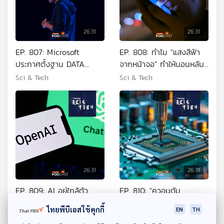
26:31
26:31
EP. 807: Microsoft
EP. 808: ทำไม "แสงสีฟ้า
ประกาศตั้งฐาน DATA
จากหน้าจอ" ทำให้นอนหลับ
Center ในไทย
ยาก
Sci & Tech
Sci & Tech
26:31
26:31
EP. 809: AI อยู่ใกล้ตัว
EP. 810: "ควอนตัม
มนุษย์มากกว่าที่คิด
เซนเซอร์" ทำอะไรได้บ้าง
ไทยพีบีเอสใช้คุกกี้
EN
TH
Sci & Tech
Sci & Tech