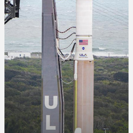
คุณ
เพลง
บทความ
ข่าว
และ
กิจกรรม
เกี่ยว
กับ
เรา