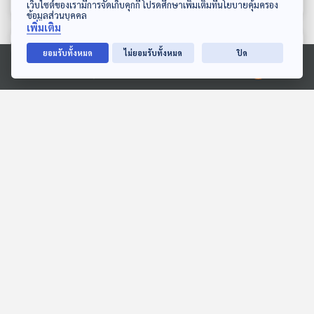
ดาวน์โหลด Thai PBS Podcast Application
เว็บไซต์ของเรามีการจัดเก็บคุกกี้ โปรดศึกษาเพิ่มเติมที่นโยบายคุ้มครอง
ข้อมูลส่วนบุคคล
เพิ่มเติม
ตอนที่เกี่ยวข้อง
ยอมรับทั้งหมด
ไม่ยอมรับทั้งหมด
ปิด
Ⓒ 2020 องค์การกระจายเสียงและแพร่ภาพสาธารณะแห่งประเทศไทย
26:31
26:31
อินฟราซาวด์ เสียงเงียบอัน
บริษัทสื่อละเลยให้ข้อมูลเจ้า
น่าทึ่ง
หน้าที่นำไปสู่คดีสะเทือนขวัญ
ในสหรัฐฯ
Eureka ท่องโลกวิทยาการ
หน้าต่างโลก