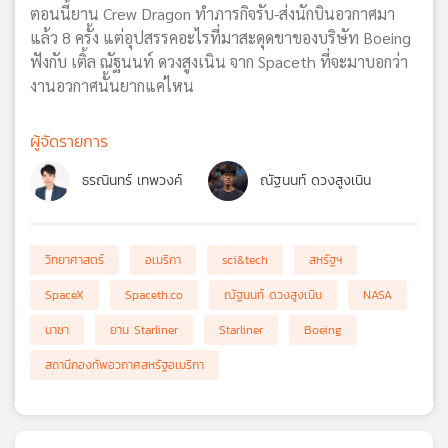
ตอนนี้ยาน Crew Dragon ทำภารกิจรับ-ส่งนักบินอวกาศมา
แล้ว 8 ครั้ง แต่อุปสรรคอะไรที่มาสะดุดขาของบริษัท Boeing
ฟังกับ เติ้ล ณัฐนนท์ ดวงสูงเนิน จาก Spaceth ที่จะมาบอกว่า
งานอวกาศนั้นยากแค่ไหน
ผู้จัดรายการ
ธรณินทร์ เทพวงค์
ณัฐนนท์ ดวงสูงเนิน
วิทยาศาสตร์
อเมริกา
sci&tech
สหรัฐฯ
SpaceX
Spaceth.co
ณัฐนนท์ ดวงสูงเนิน
NASA
นาซา
ยาน Starliner
Starliner
Boeing
สถานีกองทัพอวกาศสหรัฐอเมริกา