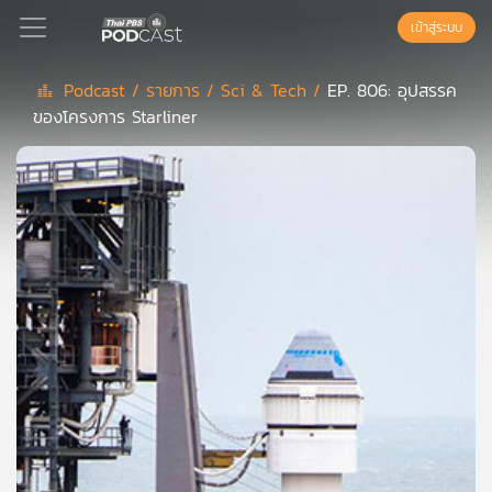
เข้าสู่ระบบ
Podcast /
รายการ /
Sci & Tech /
EP. 806: อุปสรรค
ของโครงการ Starliner
Podcast
เพล
ย์
ลิ
สต์
แนะนำ
เพล
ย์
ลิ
สต์
ของ