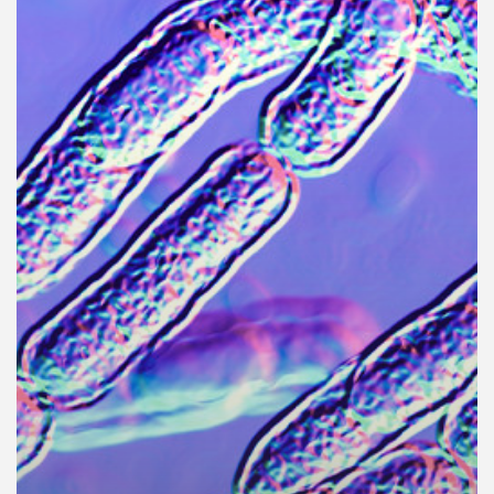
คุณ
เพลง
บทความ
ข่าว
และ
กิจกรรม
เกี่ยว
กับ
เรา