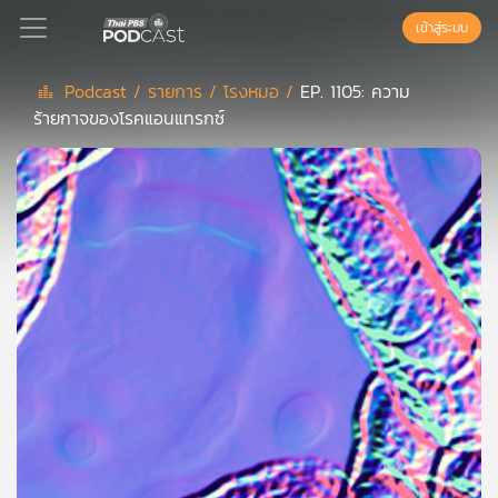
เข้าสู่ระบบ
Podcast /
รายการ /
โรงหมอ /
EP. 1105: ความ
ร้ายกาจของโรคแอนแทรกซ์
Podcast
เพล
ย์
ลิ
สต์
แนะนำ
เพล
ย์
ลิ
สต์
ของ