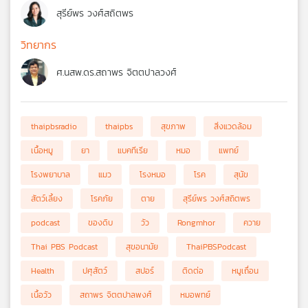
สุรีย์พร วงศ์สถิตพร
วิทยากร
ศ.นสพ.ดร.สถาพร จิตตปาลวงศ์
thaipbsradio
thaipbs
สุขภาพ
สิ่งแวดล้อม
เนื้อหมู
ยา
แบคทีเรีย
หมอ
แพทย์
โรงพยาบาล
แมว
โรงหมอ
โรค
สุนัข
สัตว์เลี้ยง
โรคภัย
ตาย
สุรีย์พร วงศ์สถิตพร
podcast
ของดิบ
วัว
Rongmhor
ควาย
Thai PBS Podcast
สุขอนามัย
ThaiPBSPodcast
Health
ปศุสัตว์
สปอร์
ติดต่อ
หมูเถื่อน
เนื้อวัว
สถาพร จิตตปาลพงศ์
หมอพทย์