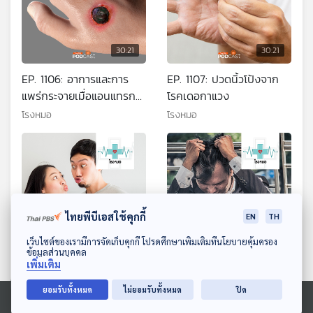
30:21
30:21
EP. 1106: อาการและการ
EP. 1107: ปวดนิ้วโป้งจาก
แพร่กระจายเมื่อแอนแทรกซ์
โรคเดอกาแวง
เข้าสู่ร่างกายมนุษย์
โรงหมอ
โรงหมอ
ไทยพีบีเอสใช้คุกกี้
EN
TH
ดาวน์โหลด Thai PBS Podcast Application
เว็บไซต์ของเรามีการจัดเก็บคุกกี้ โปรดศึกษาเพิ่มเติมที่นโยบายคุ้มครอง
30:21
30:21
ข้อมูลส่วนบุคคล
เพิ่มเติม
EP. 1108: แรกรักมักร้อนรน
EP. 1109: แรงกดดันอย่าง
เรื่องของคนมีความรัก
หนัก จากความคาดหวังของ
ยอมรับทั้งหมด
ไม่ยอมรับทั้งหมด
ปิด
ตัวเองและคนอื่น
โรงหมอ
โรงหมอ