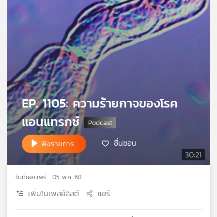
เครือ
ข่าย
วิทยุ
ไทย
พี
บี
เอส
EP. 1105: ความร้ายกาจของโรค
แผนที่
แอนแทรกซ์
วิทยุ
เครือ
ชื่นชอบ
ข่าย
ฟังรายการ
30:21
วันที่เผยแพร่ : 05 พ.ค. 68
เพิ่มในเพลย์ลิสต์
แชร์