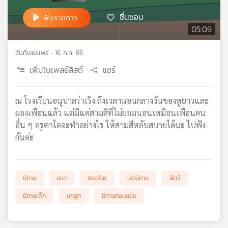
เครือ
ชื่นชอบ
ฟังรายการ
ข่าย
05:09
วิทยุ
ไทย
วันที่เผยแพร่ : 16 ก.ค. 66
พี
บี
เพิ่มในเพลย์ลิสต์
แชร์
เอส
ณ โรงเรียนอนุบาลร่าเริง ถึงเวลานอนกลางวันของหูยาวและ
ผองเพื่อนแล้ว แต่มีแค่สามสีที่ไม่ยอมนอนเหมือนเพื่อนคน
แผนที่
อื่น ๆ ครูตาโตจะทำอย่างไร ให้สามสีหลับสบายได้นะ ไปฟัง
วิทยุ
กันค่ะ
เครือ
ข่าย
นิทาน
แมว
กระต่าย
เล่านิทาน
สัตว์
นิทานเด็ก
นกฮูก
นิทานก่อนนอน