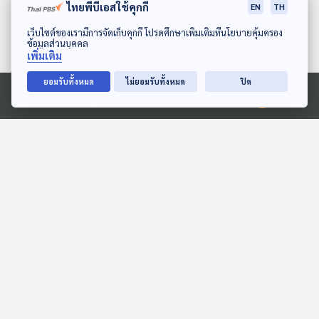
ไทยพีบีเอสใช้คุกกี้
EN
TH
ดาวน์โหลด Thai PBS Podcast Application
เว็บไซต์ของเรามีการจัดเก็บคุกกี้ โปรดศึกษาเพิ่มเติมที่นโยบายคุ้มครอง
ข้อมูลส่วนบุคคล
เพิ่มเติม
ยอมรับทั้งหมด
ไม่ยอมรับทั้งหมด
ปิด
05:09
05:09
Ⓒ 2020 องค์การกระจายเสียงและแพร่ภาพสาธารณะแห่งประเทศไทย
EP. 2047: พี่ช้างเครียด...
EP. 4: ล่องไพร พราย
ทำยังไงนะ
ตะเคียน
พระอาทิตย์ยิ้มแฉ่ง
ห้องสมุดหลังไมค์
05:09
05:09