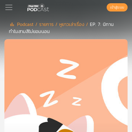
เข้าสู่ระบบ
Podcast /
รายการ /
หูยาวเล่าเรื่อง /
EP. 7: นิทาน
ทำไมสามสีไม่ยอมนอน
Podcast
เพล
ย์
ลิ
สต์
แนะนำ
เพล
ย์
ลิ
สต์
ของ