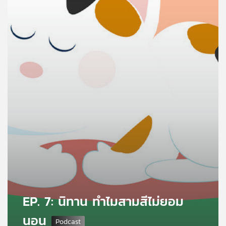
คุณ
เพลง
บทความ
ข่าว
และ
กิจกรรม
เกี่ยว
กับ
EP. 7: นิทาน ทำไมสามสีไม่ยอม
เรา
นอน