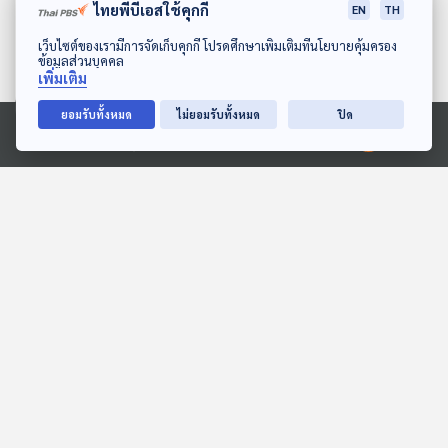
ไทยพีบีเอสใช้คุกกี้
EN
TH
ดาวน์โหลด Thai PBS Podcast Application
เว็บไซต์ของเรามีการจัดเก็บคุกกี้ โปรดศึกษาเพิ่มเติมที่นโยบายคุ้มครอง
ข้อมูลส่วนบุคคล
เพิ่มเติม
ยอมรับทั้งหมด
ไม่ยอมรับทั้งหมด
ปิด
07:45
07:45
Ⓒ 2020 องค์การกระจายเสียงและแพร่ภาพสาธารณะแห่งประเทศไทย
EP. 216: ตัวอะไรตั้งท้องนาน
มดแดงไม่มีเหล็กใน... แล้ว
ที่สุด
ทำไมกัดเจ็บจี๊ด
นานาสัตว์สารพัดเสียง
พระอาทิตย์ยิ้มแฉ่ง
07:45
07:45