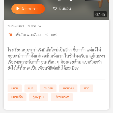
เครือ
ชื่นชอบ
ฟังรายการ
ข่าย
07:45
วิทยุ
ไทย
วันที่เผยแพร่ : 19 พ.ค. 67
พี
บี
เพิ่มในเพลย์ลิสต์
แชร์
เอส
โรงเรียนอนุบาลร่าเริงมีเด็กใหม่เป็นอีกา ชื่อกาก้า แต่แจ้ไม่
ชอบหน้ากาก้าตั้งแต่เจอกันครั้งแรก ในชั่วโมงเรียน แจ้เลยหา
แผนที่
เรื่องทะเลาะกับกาก้า จนเพื่อน ๆ ต้องคอยห้าม แบบนี้จะทำ
วิทยุ
ยังไงให้ทั้งสองเป็นเพื่อนที่ดีต่อกันได้ละเนี่ย?
เครือ
ข่าย
นิทาน
แมว
กระต่าย
เล่านิทาน
สัตว์
นิทานเด็ก
รู้แพ้รู้ชนะ
น้ำใจนักกีฬา