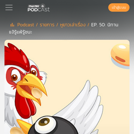
เข้าสู่ระบบ
Podcast /
รายการ /
หูยาวเล่าเรื่อง /
EP. 50: นิทาน
แจ้รู้แพ้รู้ชนะ
Podcast
เพล
ย์
ลิ
สต์
แนะนำ
เพล
ย์
ลิ
สต์
ของ