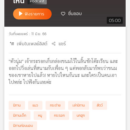
ไหน
เครือ
ข่าย
ชื่นชอบ
ฟังรายการ
วิทยุ
05:00
ไทย
พี
วันที่เผยแพร่ : 11 มิ.ย. 66
บี
เพิ่มในเพลย์ลิสต์
แชร์
เอส
"ตัวนุ่ม" เจ้ากระรอกเก็บกล่องขนมไว้ในลิ้นชักโต๊ะเรียน และ
แผนที่
ออกไปวิ่งเล่นที่สนามกับเพื่อน ๆ แต่พอกลับมาก็พบว่าขนม
วิทยุ
ของเขาหายไปแล้ว! หายไปไหนกันนะ และใครเป็นคนเอา
เครือ
ไปหล่ะ ไปฟังกันเลยค่ะ
ข่าย
นิทาน
แมว
กระต่าย
เล่านิทาน
สัตว์
นิทานเด็ก
หมู
กระรอก
นกฮูก
นิทานก่อนนอน