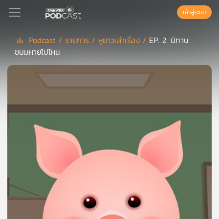
เข้าสู่ระบบ
Podcast /
รายการ /
หูยาวเล่าเรื่อง /
EP. 2: นิทาน
ขนมหายไปไหน
Podcast
เพล
ย์
ลิ
สต์
แนะนำ
เพล
ย์
ลิ
สต์
ของ