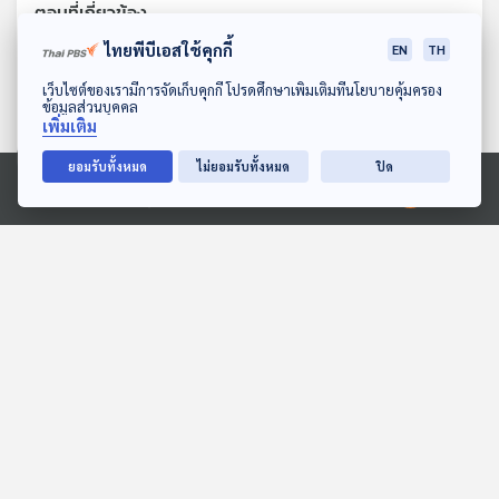
ตอนที่เกี่ยวข้อง
ไทยพีบีเอสใช้คุกกี้
EN
TH
ดาวน์โหลด Thai PBS Podcast Application
เว็บไซต์ของเรามีการจัดเก็บคุกกี้ โปรดศึกษาเพิ่มเติมที่นโยบายคุ้มครอง
ข้อมูลส่วนบุคคล
เพิ่มเติม
ยอมรับทั้งหมด
ไม่ยอมรับทั้งหมด
ปิด
Ⓒ 2020 องค์การกระจายเสียงและแพร่ภาพสาธารณะแห่งประเทศไทย
05:00
05:00
EP. 2025: เพลงลับในพุง
มินนิโซตายังเดือดหลังเจ้า
เรา
หน้าที่ไอซ์คุมตัวเด็ก 5 ขวบ
พระอาทิตย์ยิ้มแฉ่ง
หน้าต่างโลก