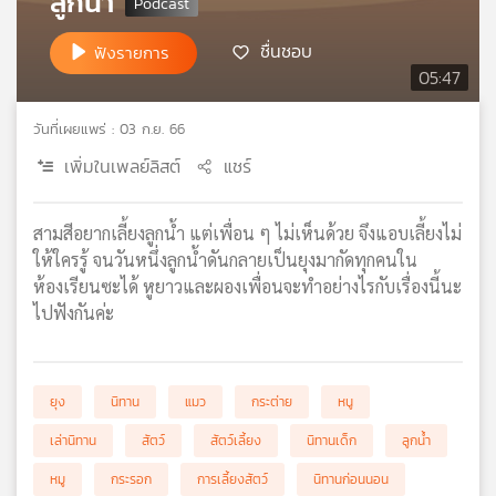
ลูกน้ำ
เครือ
ข่าย
ชื่นชอบ
ฟังรายการ
วิทยุ
05:47
ไทย
พี
วันที่เผยแพร่ : 03 ก.ย. 66
บี
เพิ่มในเพลย์ลิสต์
แชร์
เอส
สามสีอยากเลี้ยงลูกน้ำ แต่เพื่อน ๆ ไม่เห็นด้วย จึงแอบเลี้ยงไม่
แผนที่
ให้ใครรู้ จนวันหนึ่งลูกน้ำดันกลายเป็นยุงมากัดทุกคนใน
วิทยุ
ห้องเรียนซะได้ หูยาวและผองเพื่อนจะทำอย่างไรกับเรื่องนี้นะ
เครือ
ไปฟังกันค่ะ
ข่าย
ยุง
นิทาน
แมว
กระต่าย
หนู
เล่านิทาน
สัตว์
สัตว์เลี้ยง
นิทานเด็ก
ลูกน้ำ
หมู
กระรอก
การเลี้ยงสัตว์
นิทานก่อนนอน