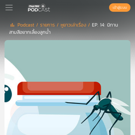
เข้าสู่ระบบ
Podcast /
รายการ /
หูยาวเล่าเรื่อง /
EP. 14: นิทาน
สามสีอยากเลี้ยงลูกน้ำ
Podcast
เพล
ย์
ลิ
สต์
แนะนำ
เพล
ย์
ลิ
สต์
ของ