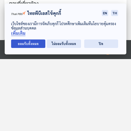
ตอนที่เกี่ยวข้อง
ไทยพีบีเอสใช้คุกกี้
EN
TH
ดาวน์โหลด Thai PBS Podcast Application
เว็บไซต์ของเรามีการจัดเก็บคุกกี้ โปรดศึกษาเพิ่มเติมที่นโยบายคุ้มครอง
ข้อมูลส่วนบุคคล
เพิ่มเติม
ยอมรับทั้งหมด
ไม่ยอมรับทั้งหมด
ปิด
Ⓒ 2020 องค์การกระจายเสียงและแพร่ภาพสาธารณะแห่งประเทศไทย
05:47
05:47
EP. 14: ทุ่งมหาราช
EP. 14: ล่องไพร ผีตอง
เหลืองคนสุดท้าย
ห้องสมุดหลังไมค์
ห้องสมุดหลังไมค์