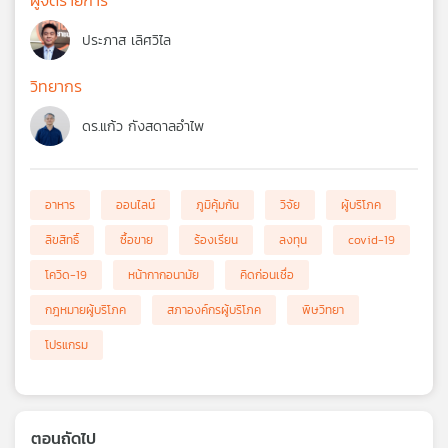
ผู้จัดรายการ
ประภาส เลิศวิไล
วิทยากร
ดร.แก้ว กังสดาลอำไพ
อาหาร
ออนไลน์
ภูมิคุ้มกัน
วิจัย
ผู้บริโภค
ลิขสิทธิ์
ซื้อขาย
ร้องเรียน
ลงทุน
covid-19
โควิด-19
หน้ากากอนามัย
คิดก่อนเชื่อ
กฎหมายผู้บริโภค
สภาองค์กรผู้บริโภค
พิษวิทยา
โปรแกรม
ตอนถัดไป