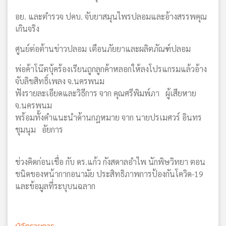
อย. และตำรวจ ปคบ. จับยาสมุนไพรปลอมและอ้างสรรพคุณ
เกินจริง
ศูนย์ต่อต้านข่าวปลอม เตือนภัยยาและผลิตภัณฑ์ปลอม
พ่อค้าโน๊ตบุ้คร้องเรียนถูกลูกค้าหลอกให้ลงโปรแกรมแล้วอ้าง
จับลิขสิทธิ์เพลง จ.นครพนม
ฟังรายละเอียดและวิธีการ จาก คุณศรีพิมพ์ภา ผู้เสียหาย
จ.นครพนม
พร้อมทั้งคำแนะนำด้านกฎหมาย จาก นายปรเมศวร์ อินทร
ชุมนุม อัยการ
ช่วงคิดก่อนเชื่อ กับ ดร.แก้ว กังสดาลอำไพ นักพิษวิทยา ตอน
ชนิดของหน้ากากอนามัย ประสิทธิภาพการป้องกันโควิด-19
และข้อมูลที่ระบุบนฉลาก