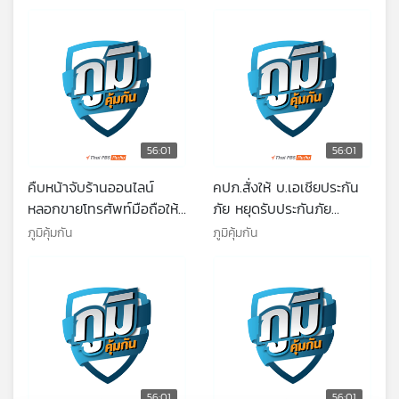
56:01
56:01
คืบหน้าจับร้านออนไลน์
คปภ.สั่งให้ บ.เอเชียประกัน
หลอกขายโทรศัพท์มือถือให้
ภัย หยุดรับประกันภัย
เด็กนักเรียน / ความสะดวก
ชั่วคราวและจ่ายเคลมผู้เอา
ภูมิคุ้มกัน
ภูมิคุ้มกัน
ในการกินที่ซื้อเพิ่มได้ด้วย
ประกันรายเดิมตามปกติ /
เงิน
ภูมิคุ้มกันอาจถูกปรับเปลี่ยน
ได้ถ้ากินอาหารผลิตทาง
อุตสาหกรรมบ่อยเกินไป
56:01
56:01