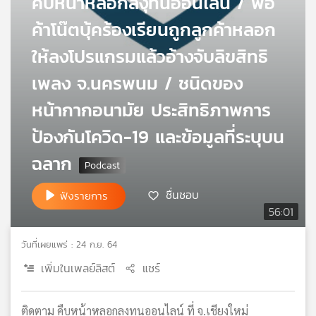
คืบหน้าหลอกลงุทนออนไลน์ / พ่อ
เครือ
ค้าโน๊ตบุ้คร้องเรียนถูกลูกค้าหลอก
ข่าย
วิทยุ
ให้ลงโปรแกรมแล้วอ้างจับลิขสิทธิ
ไทย
พี
เพลง จ.นครพนม / ชนิดของ
บี
หน้ากากอนามัย ประสิทธิภาพการ
เอส
ป้องกันโควิด-19 และข้อมูลที่ระบุบน
ฉลาก
แผนที่
วิทยุ
เครือ
ชื่นชอบ
ฟังรายการ
ข่าย
56:01
วันที่เผยแพร่ : 24 ก.ย. 64
เพิ่มในเพลย์ลิสต์
แชร์
ติดตาม คืบหน้าหลอกลงทุนออนไลน์ ที่ จ.เชียงใหม่