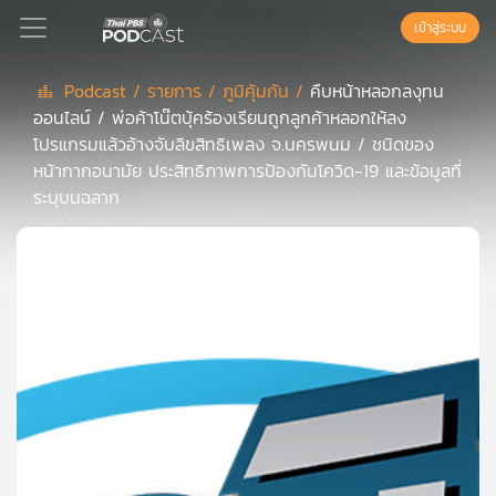
เข้าสู่ระบบ
Podcast /
รายการ /
ภูมิคุ้มกัน /
คืบหน้าหลอกลงุทน
ออนไลน์ / พ่อค้าโน๊ตบุ้คร้องเรียนถูกลูกค้าหลอกให้ลง
Podcast
โปรแกรมแล้วอ้างจับลิขสิทธิเพลง จ.นครพนม / ชนิดของ
หน้ากากอนามัย ประสิทธิภาพการป้องกันโควิด-19 และข้อมูลที่
ระบุบนฉลาก
เพล
ย์
ลิ
สต์
แนะนำ
เพล
ย์
ลิ
สต์
ของ