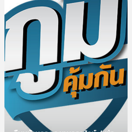
คุณ
เพลง
บทความ
ข่าว
และ
กิจกรรม
เกี่ยว
กับ
เรา