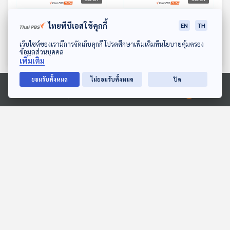
หลอกลงทุนซื้อพื้นที่เก็บ
โรคที่มากับน้ำท่วม / ต้อ
ไทยพีบีเอสใช้คุกกี้
EN
TH
ข้อมูลอิเล็กทรอนิกส์ ทั้งใน
งการโฟเลตจากอาหาร กิน
ดาวน์โหลด Thai PBS Podcast Application
และต่างประเทศ / หลอก
ไข่ไก่โฟเลตสูงดีหรือไม่
เว็บไซต์ของเรามีการจัดเก็บคุกกี้ โปรดศึกษาเพิ่มเติมที่นโยบายคุ้มครอง
ภูมิคุ้มกัน
ภูมิคุ้มกัน
ข้อมูลส่วนบุคคล
ลงทุนผ่าน แอปพลิเคชันนา
เพิ่มเติม
สแอป เสียหาย 500 ล้าน
ยอมรับทั้งหมด
ไม่ยอมรับทั้งหมด
ปิด
บาท / หนาวเย็นทำให้เป็น
ตอนที่เกี่ยวข้อง
หวัดจริงหรือ
Ⓒ 2020 องค์การกระจายเสียงและแพร่ภาพสาธารณะแห่งประเทศไทย
56:01
56:01
จับกุมเครือข่ายหลอกลวง
EP. 227: หอยเป๋าฮื้อ สุด
ออนไลน์ HYBRID SCAM /
ยอดหอยจักรพรรดิ
ซุปเนื้อสัตว์มักมีสารก่อ
ภูมิคุ้มกัน
นานาสัตว์สารพัดเสียง