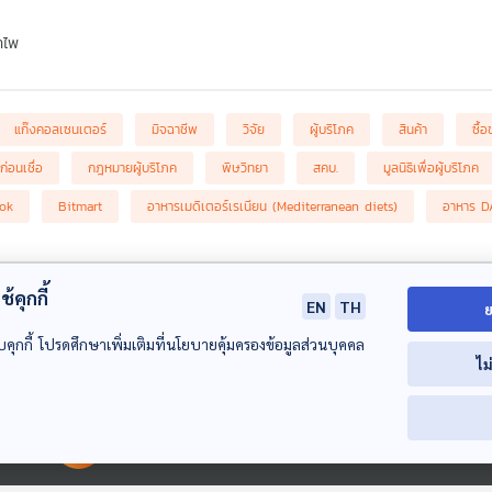
ำไพ
แก๊งคอลเซนเตอร์
มิจฉาชีพ
วิจัย
ผู้บริโภค
สินค้า
ซื้
ก่อนเชื่อ
กฎหมายผู้บริโภค
พิษวิทยา
สคบ.
มูลนิธิเพื่อผู้บริโภค
Tok
Bitmart
อาหารเมดิเตอร์เรเนียน (Mediterranean diets)
อาหาร D
้คุกกี้
EN
TH
ย
บคุกกี้ โปรดศึกษาเพิ่มเติมที่นโยบายคุ้มครองข้อมูลส่วนบุคคล
ไม
00:00:00
00:00:00
49:43
49:43
4