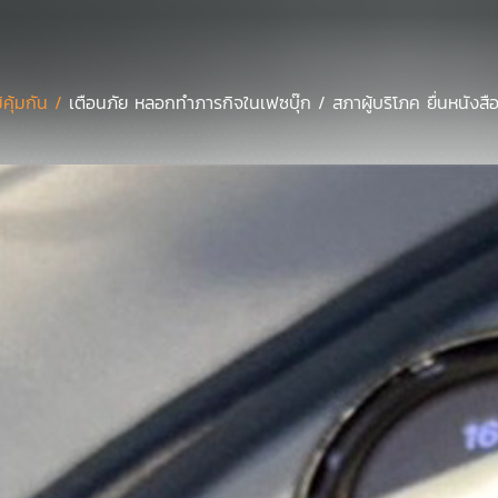
มิคุ้มกัน /
เตือนภัย หลอกทำภารกิจในเฟซบุ๊ก / สภาผู้บริโภค ยื่นหนังสือ