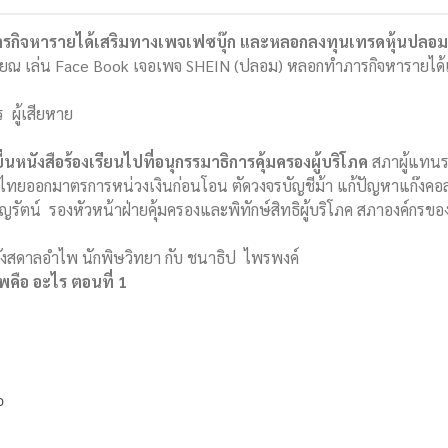
ารกิจหารายได้เสริมทางเพจเฟซบุ๊ก และหลอกลงทุนเทรดหุ้นปลอม
กษียณ เล่น Face Book เจอเพจ SHEIN (ปลอม) หลอกทำภารกิจหารายได้เ
ร ผู้เสียหาย
ยื่นหนังสือร้องเรียนไปที่อนุกรรมาธิการคุ้มครองผู้บริโภค
สภาผู้แทนรา
ไทยออกมาตรการหน่วงเงินก่อนโอน ตัดวงจรบัญชีม้า แก้ปัญหาแก๊งค
รัตน์ รองหัวหน้าฝ่ายคุ้มครองและพิทักษ์สิทธิผู้บริโภค สภาองค์กรของ
ว กังสดาลอำไพ นักพิษวิทยา กับ ชนาธิป ไพรพงค์
คือ อะไร ตอนที่ 1
ว