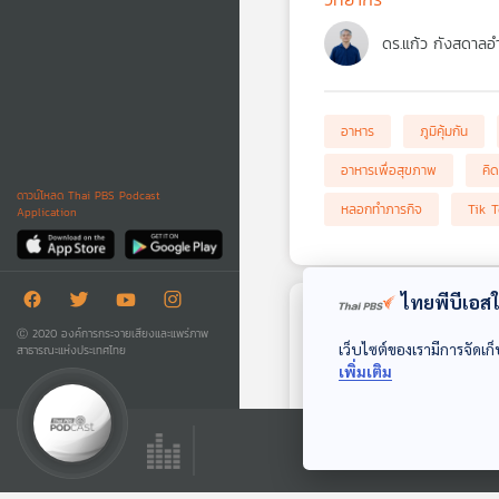
ดร.แก้ว กังสดาลอ
อาหาร
ภูมิคุ้มกัน
อาหารเพื่อสุขภาพ
คิด
ดาวน์โหลด Thai PBS Podcast
หลอกทำภารกิจ
Tik 
Application
ไทยพีบีเอสใช
ตอนถัดไป
Ⓒ 2020 องค์การกระจายเสียงและแพร่ภาพ
เว็บไซต์ของเรามีการจัดเก็
สาธารณะแห่งประเทศไทย
เพิ่มเติม
49:43