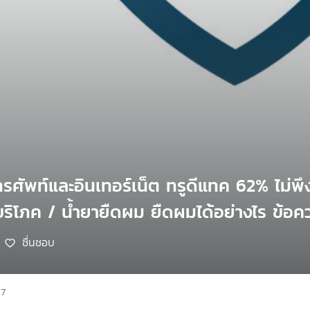
ทรศัพท์และอินเทอร์เน็ต ทรูดีแทค 62% ไม่พ
ู้บริโภค / น้ำยายืดผม ยืดผมได้อย่างไร ข้อค
ชื่นชอบ
67