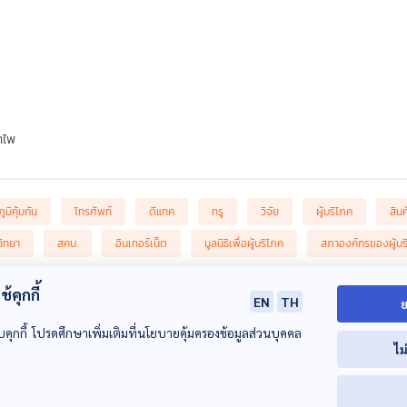
ำไพ
ภูมิคุ้มกัน
โทรศัพท์
ดีแทค
ทรู
วิจัย
ผู้บริโภค
สินค
วิทยา
สคบ.
อินเทอร์เน็ต
มูลนิธิเพื่อผู้บริโภค
สภาองค์กรของผู้บร
้คุกกี้
EN
TH
ย
บคุกกี้ โปรดศึกษาเพิ่มเติมที่นโยบายคุ้มครองข้อมูลส่วนบุคคล
ไม