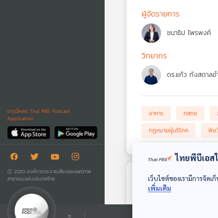
ผู้จัดรายการ
ชนาธิป ไพรพงค์
วิทยากร
ดร.แก้ว กังสดาลอ
ดาวน์โหลด Thai PBS Podcast
อาหาร
กสทช
Application
กฎหมายผู้บริโภค
พิษ
ไทยพีบีเอสใช
Ⓒ 2020 องค์การกระจายเสียงและแพร่ภาพ
เว็บไซต์ของเรามีการจัดเก็
สาธารณะแห่งประเทศไทย
ตอนถัดไป
เพิ่มเติม