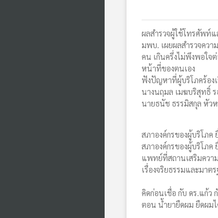
ผลสำรวจผู้ใช้โทรศัพท์แ
มพบ. เผยผลสำรวจความพ
คน เกินครึ่งไม่พึงพอใ
หน้าที่ของตนเอง
ฟังปัญหาที่ผู้บริโภคร้อ
นางนฤมล เมฆบริสุทธิ์ รอ
นายธนัช ธรรมิสกุล หัวหน้า
สภาองค์กรของผู้บริโภค 
สภาองค์กรของผู้บริโภค 
แพทย์ที่สถานเสริมความงา
เรื่องจริยธรรมและมาตร
คิดก่อนเชื่อ กับ ดร.แก้
ตอน น้ำยายืดผม ยืดผมได