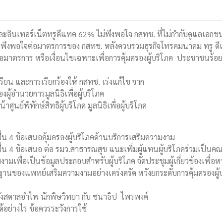
ละอินเทอร์เน็ตทรูดีแทค 62% ไม่พึงพอใจ กสทช. ที่ไม่กำกับดูแลเอกชน
ึงพอใจต่อมาตรการของ กสทช. หลังควบรวมธุรกิจโทรคมนาคม ทรู ดี
จต่อมาตรการ หรือเงื่อนไขเฉพาะเพื่อการคุ้มครองผู้บริโภค ประชาชนร
งเรียน และการเรียกร้องให้ กสทช. เร่งแก้ไข จาก
งผู้อำนวยการมูลนิธิเพื่อผู้บริโภค
ศูนย์พิทักษ์สิทธิผู้บริโภค มูลนิธิเพื่อผู้บริโภค
ยื่น 4 ข้อเสนอคุ้มครองผู้บริโภคด้านบริการเสริมความงาม
ยื่น 4 ข้อเสนอ ต่อ รมว.สาธารณสุข แนะเพิ่มผู้แทนผู้บริโภคร่วมเป็นค
มเพื่อเป็นข้อมูลประกอบสำหรับผู้บริโภค จัดประชุมผู้เกี่ยวข้องเพื่อ
ฐานของแพทย์เสริมความงามอย่างเคร่งครัด หวังยกระดับการคุ้มครองผู้
ว กังสดาลอำไพ นักพิษวิทยา กับ ชนาธิป ไพรพงค์
้อย่างไร ข้อควรระวังการใช้