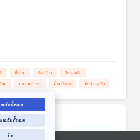
้า
ซื้อขาย
ร้องเรียน
คิดก่อนเชื่อ
ิโภค
ควบรวมกิจการ
น้ำยายืดผม
เน็ตช้าลดสปีด
อมรับทั้งหมด
่ยอมรับทั้งหมด
ปิด