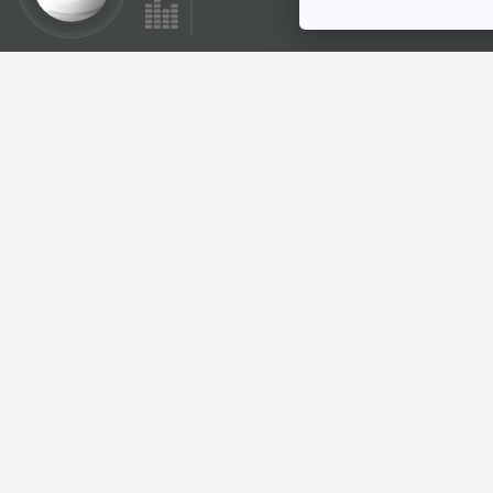
48:54
เตือนภัย เพจปลอม
ฮั่วเซ่งเฮง หลอก
ลงทุนหุ้นทองคำ /
ภูมิคุ้มกัน
นอนน้อยเพียงคืนละ
4 ชั่วโมง ไม่
อ่อนเพลีย หากบาง
ยีนของร่างกายกลาย
ตอนที่เกี่ยวข้อง
พันธุ์
48:54
เตือนภัยพาวเวอร์