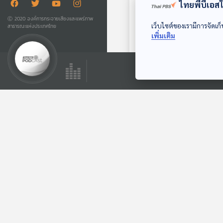
ไทยพีบีเอสใช
Ⓒ 2020 องค์การกระจายเสียงและแพร่ภาพ
04:01
เว็บไซต์ของเรามีการจัดเก็
สาธารณะแห่งประเทศไทย
เพิ่มเติม
EP. 190: เเรงบันดาล
ใจจากงานอดิเรกสู่
อาชีพ | มหาวิทยาลัย
ปล่อยของ ลองเล่า
สงขลานครินทร์
(วิทยาเขตปัตตานี)
ตอนที่เกี่ยวข้อง
04:01
ผีเสื้อของเหมือนฝัน
สื่อเสียงนิทาน : นิทาน