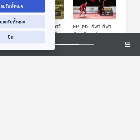
อมรับทั้งหมด
4:01
04:01
04:01
่ยอมรับทั้งหมด
างทาง
EP. 194: ช้างป่าสัตว์
EP. 195: กีฬา กีฬา
มหัศจรรย์แห่งเอเชีย |
คือยาวิเศษ |
ปิด
ภัฏ
มหาวิทยาลัยราชภัฏ
นักศึกษามหาวิทยาลัย
า
ปล่อยของ ลองเล่า
ปล่อยของ ลองเล่า
สงขลา
สงขลานครินทร์
(วิทยาเขตปัตตานี)
4:01
04:01
04:01
ตุ
EP. 234: เซรุ่มพิษงู
EP. 2074: ทำไมเด็กๆ
จากพิษร้ายกลายเป็น
ถึงกลัวค้างคาวกันนะ
ทาน