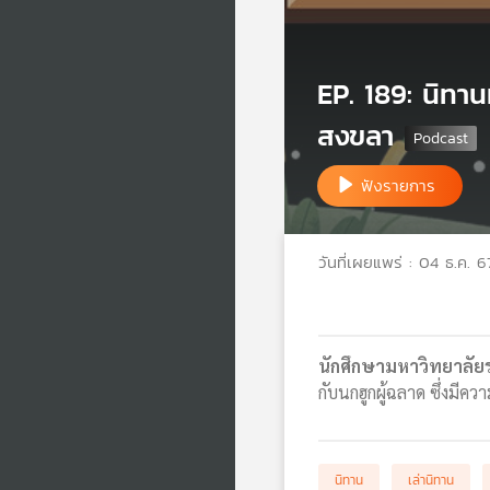
EP. 189: นิทา
สงขลา
ฟังรายการ
วันที่เผยแพร่ : 04 ธ.ค. 6
นักศึกษามหาวิทยาลั
กับนกฮูกผู้ฉลาด ซึ่งมีค
นิทาน
เล่านิทาน