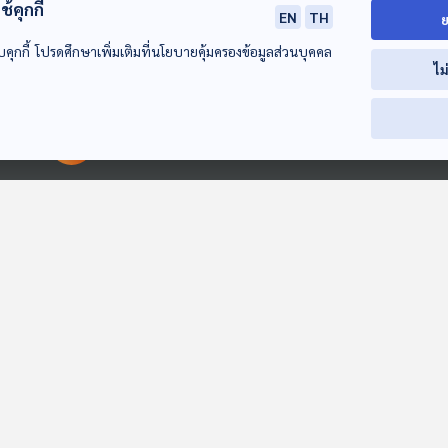
้คุกกี้
EN
TH
ย
04:01
04:01
0
บคุกกี้ โปรดศึกษาเพิ่มเติมที่นโยบายคุ้มครองข้อมูลส่วนบุคคล
ไม
EP. 191: New Look
EP. 192: MOOD IN
EP. 193: ระหว่
New Life หุ่นใหม่
MUSIC |
กลับบ้าน |
ชีวิตใหม่: อยากผอมก็
มหาวิทยาลัย
มหาวิทยาลัยราช
ปล่อยของ ลองเล่า
ปล่อยของ ลองเล่า
ปล่อยของ ลองเล่
00:00:00
00:00:00
แค่งด 3 อย่าง |
เทคโนโลยีราชมงคล
ภูเก็ต
มหาวิทยาลัยทักษิณ
ศรีวิชัย
04:01
04:01
0
EP. 138: นิทาน หนู
เจ้าหนอนน้อย
ความสนุกเป็นเห
จี๊ดกลัวแต่กล้า
สื่อเสียงนิทาน : นิทาน
สื่อเสียงนิทาน : นิ