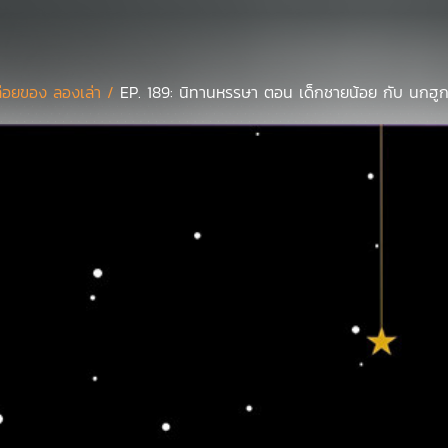
่อยของ ลองเล่า /
EP. 189: นิทานหรรษา ตอน เด็กชายน้อย กับ นกฮูก