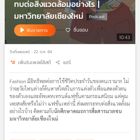
ทบต่อสิ่งแวดล้อมอย่างไร |
เครือ
มหาวิทยาลัยเชียงใหม่
ข่าย
วิทยุ
ไทย
ชื่นชอบ
ฟังรายการ
พี
10:43
บี
เอส
วันที่เผยแพร่ : 22 ต.ค. 64
เพิ่มในเพลย์ลิสต์
แชร์
แผนที่
วิทยุ
Fashion มีอิทธิพลต่อการใช้ชีวิตประจำวันของคนเรามาก ไม่
เครือ
ว่าจะวัยไหนต่างก็ค้นหาสไตล์ในการแต่งตัวเพื่อแสดงตัวตน
ข่าย
ของตัวเองและอัพเดทเทรนด์แฟชั่นตามกระแสนิยม แต่คุณ
เคยสงสัยหรือไม่ว่า แฟชั่นเหล่านี้ ส่งผลกระทบต่อสิ่งแวดล้อม
อย่างไรบ้าง ติดตามกับ
นักศึกษาคณะการสื่อสารมวลชน
มหาวิทยาลัยเชียงใหม่