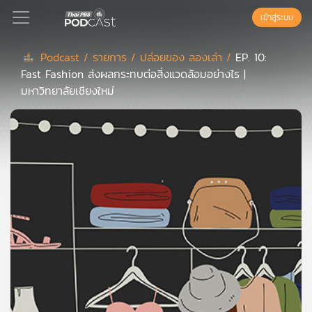
เข้าสู่ระบบ
Podcast /
รายการ /
ปล่อยของ ลองเล่า /
EP. 10:
Fast Fashion ส่งผลกระทบต่อสิ่งแวดล้อมอย่างไร |
Podcast
มหาวิทยาลัยเชียงใหม่
เพล
ย์
ลิ
สต์
แนะนำ
เพล
ย์
ลิ
สต์
ของ