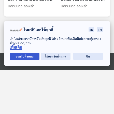
COVID-19 | มหาวิทยาลัย
ปล่อยของ ลองเล่า
ปล่อยของ ลองเล่า
ธรรมศาสตร์
ตอนที่เกี่ยวข้อง
ไทยพีบีเอสใช้คุกกี้
EN
TH
ดาวน์โหลด Thai PBS Podcast Application
เว็บไซต์ของเรามีการจัดเก็บคุกกี้ โปรดศึกษาเพิ่มเติมที่นโยบายคุ้มครอง
ข้อมูลส่วนบุคคล
เพิ่มเติม
ยอมรับทั้งหมด
ไม่ยอมรับทั้งหมด
ปิด
Ⓒ 2020 องค์การกระจายเสียงและแพร่ภาพสาธารณะแห่งประเทศไทย
10:43
10:43
EP. 247: จุลพันธ์ หน. เพื่อ
EP. 219: ชั้นนี้ใครจอง |
ไทยคนใหม่ | ธรรมนัสท้า
มหาวิทยาลัยราชภัฏพระนคร
ตรวจสอบ 400 ชีวิตในสภา
คุยให้คิด
ปล่อยของ ลองเล่า
| อนุทินบนเวทีระดับโลก