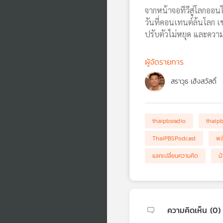
จากหน้าจอทีวีสู่โลกออน
วันที่คอนเทนต์ล้นโลก เขา
ปรับตัวไม่หยุด และความฝ
ผู้จัดรายการ
สราวุธ เฮ้งสวัสดิ์
thaipbsradio
thaip
ThaiPBSPodcast
พล
แลกเปลี่ยนความคิด
น้
ความคิดเห็น (
0
)