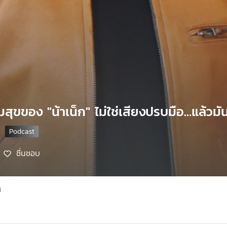
มสุขของ "น้าเน็ก" ไม่ใช่เสียงปรบมือ…แล้วมั
ชื่นชอบ
8