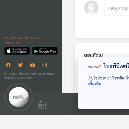
ดาวน์โหลด Thai PBS Podcast
Application
ตอนถัดไป
ไทยพีบีเอสใช
Ⓒ 2020 องค์การกระจายเสียงและแพร่ภาพ
เว็บไซต์ของเรามีการจัดเก็
สาธารณะแห่งประเทศไทย
เพิ่มเติม
01:16:49
EP. 88: ช่วย
ซัพพอร์ตความฝัน
ของ "อิงโกะ" …ได้ไหม
Made My Day วันนี้ดี
คะ ? - อินท์ปาลี โชติ
ที่สุด