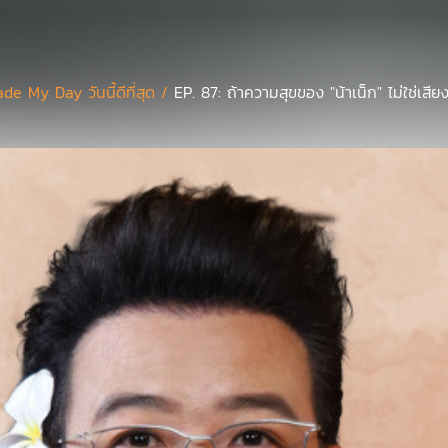
de My Day วันนี้ดีที่สุด /
EP. 87: ถ้าความสุขของ "น้าเน็ก" ไม่ใช่เสี