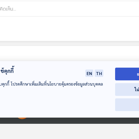
้คุกกี้
EN
TH
ย
บคุกกี้ โปรดศึกษาเพิ่มเติมที่นโยบายคุ้มครองข้อมูลส่วนบุคคล
ไม
01:16:49
01:16:49
01:1
00:00:00
00:00:00
EP. 89: เตรียม
EP. 90: เลือกเป็นคน
EP. 91: ปรัชญาช
ตัวอย่างไร ให้ช่วงขา
สุขง่าย ๆ ที่ชัดเจนใน
ธุรกิจแบบเรียบง
ลงของชีวิตมีความ
ตัวเอง - อูน ชนิสรา
มานิต อุดมคุณ
Made My Day วันนี้ดี
Made My Day วันนี้ดี
Made My Day วันน
หมาย - วรรณา จารุ
วงศ์ดีประสิทธิ์
ที่สุด
ที่สุด
ที่สุด