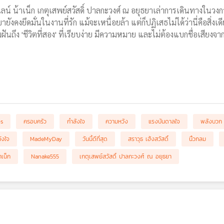
ไลน์ น้าเน็ก เกตุเสพย์สวัสดิ์ ปาลกะวงศ์ ณ อยุธยาเล่าการเดินทางในว
ยังคงยึดมั่นในงานที่รัก แม้จะเหนื่อยล้า แต่ก็ปฏิเสธไม่ได้ว่านี่คือสิ่ง
ันถึง 'ชีวิตที่สอง' ที่เรียบง่าย มีความหมาย และไม่ต้องแบกชื่อเสียงจา
bs
ครอบครัว
กำลังใจ
ความหวัง
แรงบันดาลใจ
พลังบวก
ังใจ
MadeMyDay
วันนี้ดีที่สุด
สราวุธ เฮ้งสวัสดิ์
นิ้วกลม
าเน็ก
Nanake555
เกตุเสพย์สวัสดิ์ ปาลกะวงศ์ ณ อยุธยา