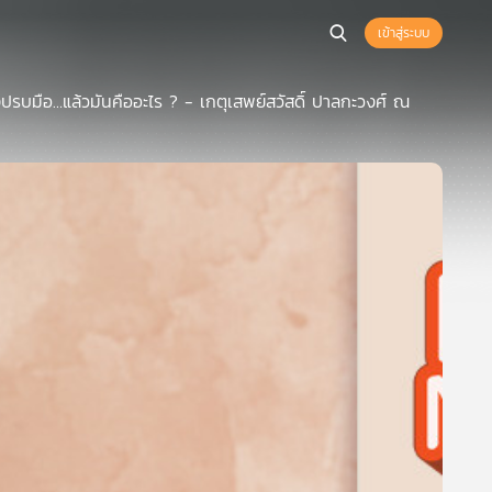
เข้าสู่ระบบ
ยงปรบมือ…แล้วมันคืออะไร ? - เกตุเสพย์สวัสดิ์ ปาลกะวงศ์ ณ