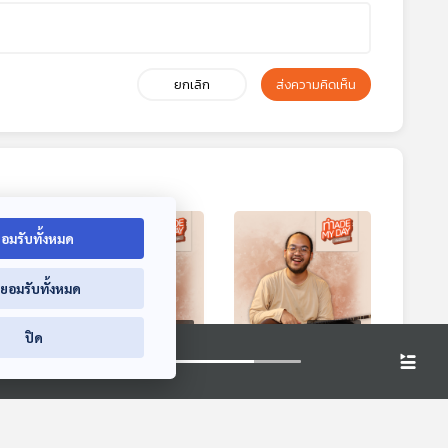
ยกเลิก
ส่งความคิดเห็น
อมรับทั้งหมด
่ยอมรับทั้งหมด
6:49
01:16:49
01:16:49
ปิด
ีวิต
EP. 92: ความฝันใน
EP. 93: เมื่อเสียงใน
่าย -
วันอยากเกษียณเร็ว -
ใจเงียบลง เราจะ
ธรรม
เก้า สุภัสสรา ธนชาต
ได้ยินอะไรบ้าง ? -
ี้ดี
Made My Day วันนี้ดี
Made My Day วันนี้ดี
วริศ ลิขิตอนุสรณ์
ที่สุด
ที่สุด