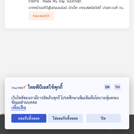
รายการ : Made My Day วันนี้ดีที่สุด
คุณ
จากหน้าจอทีวีสู่โลกออนไลน์ น้าเน็ก เกตุเสพย์สวัสดิ์ ปาลกะวงศ์ ณ
อยุธยาเล่าการเดินทางในวงการบันเทิงที่เต็มไปด้วยการเปลี่ยนผ่านและ
Nanake555
ความท้าทาย ในวันที่คอนเทนต์ล้นโลก เขายังคงยึดมั่นในงานที่รัก แม้
เพลง
จะเหนื่อยล้า แต่ก็ปฏิเสธไม่ได้ว่านี่คือสิ่งเดียวที่เขาทำได้ดีที่สุด เบื้อง
หลังความสำเร็จคือความพยายามปรับตัวไม่หยุด และความฝันถึง
'ชีวิตที่สอง' ที่เรียบง่าย มีความหมาย และไม่ต้องแบกชื่อเสียงจาก
อดีตติดตัวอีกต่อไป
บทความ
ข่าว
และ
กิจกรรม
ไทยพีบีเอสใช้คุกกี้
EN
TH
ดาวน์โหลด Thai PBS Podcast Application
เว็บไซต์ของเรามีการจัดเก็บคุกกี้ โปรดศึกษาเพิ่มเติมที่นโยบายคุ้มครอง
ข้อมูลส่วนบุคคล
เกี่ยว
เพิ่มเติม
กับ
เรา
ยอมรับทั้งหมด
ไม่ยอมรับทั้งหมด
ปิด
Ⓒ 2020 องค์การกระจายเสียงและแพร่ภาพสาธารณะแห่งประเทศไทย