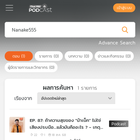
เข้าสู่ระบบ
Podcast
Advance Search
ตอน
(1)
รายการ
(0)
บทความ
(0)
ข่าวและกิจกรรม
(0)
เพล
ย์
ผู้จัดรายการและวิทยากร
(0)
ลิ
สต์
แนะนำ
ผลการค้นหา
1
รายการ
เรียงจาก
อัปเดตใหม่ล่าสุด
เพล
ย์
EP. 87: ถ้าความสุขของ "น้าเน็ก" ไม่ใช่
ลิ
เสียงปรบมือ…แล้วมันคืออะไร ? - เกตุ
สต์
เสพย์สวัสดิ์ ปาลกะวงศ์ ณ อยุธยา
ของ
22
1
18 ส.ค. 68