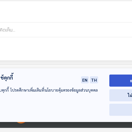
้คุกกี้
EN
TH
ย
บคุกกี้ โปรดศึกษาเพิ่มเติมที่นโยบายคุ้มครองข้อมูลส่วนบุคคล
ไม
00:00:00
00:00:00
01:02:47
01:02:47
01:0
EP. 92: ความฝันใน
EP. 93: เมื่อเสียงใน
EP. 94: เมื่อตัว