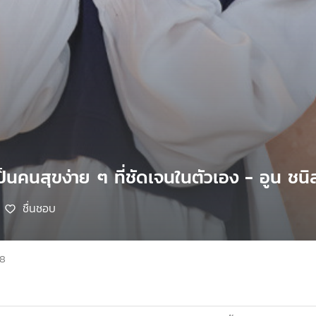
็นคนสุขง่าย ๆ ที่ชัดเจนในตัวเอง - อูน ชนิส
ชื่นชอบ
68