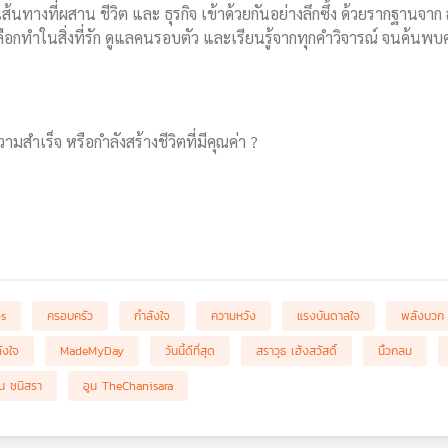
ส้นทางที่ผสาน ชีวิต และ ธุรกิจ เข้าด้วยกันอย่างลึกซึ้ง ด้วยรากฐานจาก
เลือกทำในสิ่งที่รัก ดูแลคนรอบตัว และเรียนรู้จากทุกคำวิจารณ์ จนค้นพบค
ามสำเร็จ หรือกำลังสร้างชีวิตที่มีคุณค่า ?
bs
ครอบครัว
กำลังใจ
ความหวัง
แรงบันดาลใจ
พลังบวก
ังใจ
MadeMyDay
วันนี้ดีที่สุด
สราวุธ เฮ้งสวัสดิ์
นิ้วกลม
ูน ชนิสรา
อูน TheChanisara