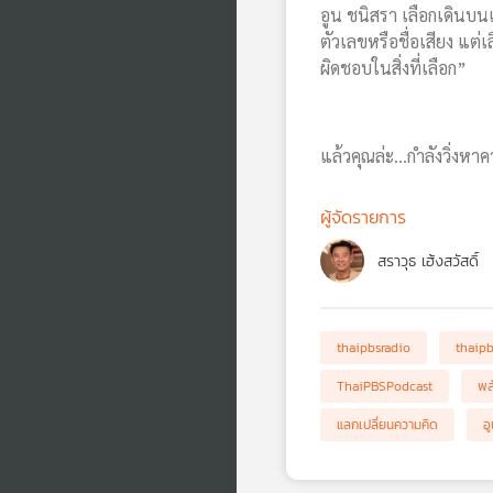
อูน ชนิสรา เลือกเดินบนเ
ตัวเลขหรือชื่อเสียง แต่
ผิดชอบในสิ่งที่เลือก”
แล้วคุณล่ะ…กำลังวิ่งหาคว
ผู้จัดรายการ
สราวุธ เฮ้งสวัสดิ์
thaipbsradio
thaip
ThaiPBSPodcast
พล
แลกเปลี่ยนความคิด
อ