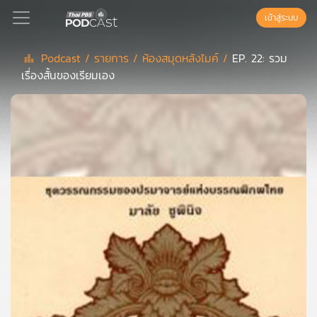
เข้าสู่ระบบ
Podcast /
รายการ /
ห้องสมุดหลังไมค์ /
EP. 22: รวม
เรื่องสั้นของเรียมเอง
Podcast
เพล
ย์
ลิ
สต์
แนะนำ
เพล
ย์
ลิ
สต์
ของ