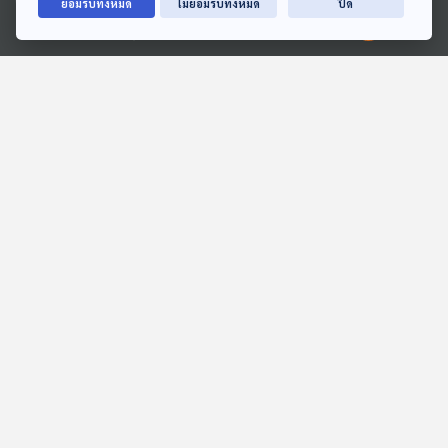
ยอมรับทั้งหมด
ไม่ยอมรับทั้งหมด
ปิด
Ⓒ 2020 องค์การกระจายเสียงและแพร่ภาพสาธารณะแห่งประเทศไทย
42:48
42:48
EP. 289: หนังสือและ
ฮีโร่ของนิว
กิจกรรมส่งเสริมการอ่าน
สื่อเสียงนิทาน : นิทานเด็กเล็ก
ของบ้านเรียนม่อนภูผาแดง
หลบมุมอ่าน
42:48
42:48