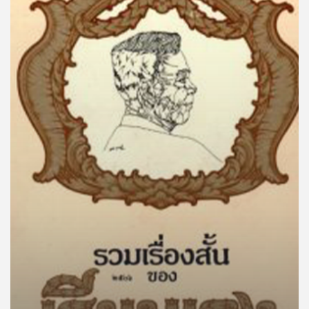
คุณ
เพลง
บทความ
ข่าว
และ
กิจกรรม
เกี่ยว
กับ
เรา