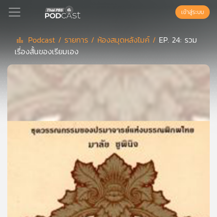
เข้าสู่ระบบ
Podcast /
รายการ /
ห้องสมุดหลังไมค์ /
EP. 24: รวม
เรื่องสั้นของเรียมเอง
Podcast
เพล
ย์
ลิ
สต์
แนะนำ
เพล
ย์
ลิ
สต์
ของ