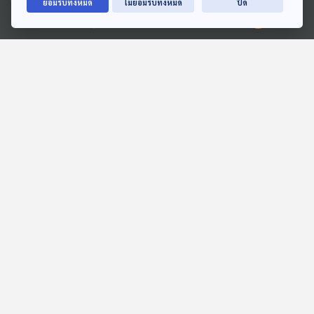
ยอมรับทั้งหมด
ไม่ยอมรับทั้งหมด
ปิด
Ⓒ 2020 องค์การกระจายเสียงและแพร่ภาพสาธารณะแห่งประเทศไทย
44:46
44:46
EP. 218: สัตว์เลือดเย็น ผู้
EP. 212: สัตว์อะไรอยู่ในถ้ำ
เชี่ยวชาญแห่งการเอาชีวิต
นานาสัตว์สารพัดเสียง
รอด
นานาสัตว์สารพัดเสียง
44:46
44:46