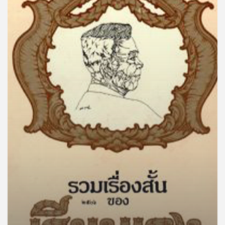
คุณ
เพลง
บทความ
ข่าว
และ
กิจกรรม
เกี่ยว
กับ
เรา