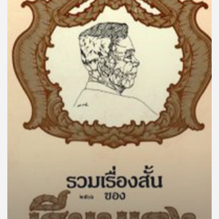
คุณ
เพลง
บทความ
ข่าว
และ
กิจกรรม
เกี่ยว
กับ
เรา