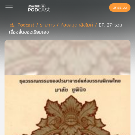
เข้าสู่ระบบ
Podcast /
รายการ /
ห้องสมุดหลังไมค์ /
EP. 27: รวม
เรื่องสั้นของเรียมเอง
Podcast
เพล
ย์
ลิ
สต์
แนะนำ
เพล
ย์
ลิ
สต์
ของ