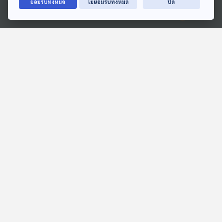
ยอมรับทั้งหมด
ไม่ยอมรับทั้งหมด
ปิด
Ⓒ 2020 องค์การกระจายเสียงและแพร่ภาพสาธารณะแห่งประเทศไทย
48:14
48:14
EP. 144: นิทาน นั่งรถเข็น
EP. 16: ล่องไพร ทางช้าง
เล่นน้ำวันสงกรานต์
เผือก
หูยาวเล่าเรื่อง
ห้องสมุดหลังไมค์
48:14
48:14