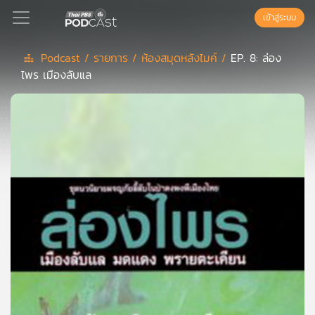
เข้าสู่ระบบ
Podcast /
รายการ /
ห้องสมุดหลังไมค์ /
EP. 8: ล่อง
ไพร เมืองลับแล
Podcast
เพล
ย์
ลิ
สต์
แนะนำ
เพล
ย์
ลิ
สต์
ของ