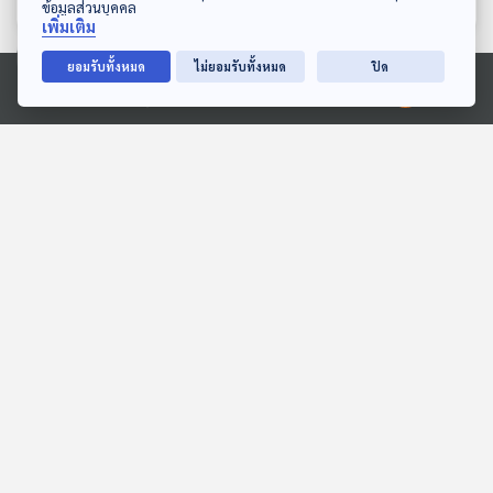
ข้อมูลส่วนบุคคล
เพิ่มเติม
ยอมรับทั้งหมด
ไม่ยอมรับทั้งหมด
ปิด
ตอนที่เกี่ยวข้อง
Ⓒ 2020 องค์การกระจายเสียงและแพร่ภาพสาธารณะแห่งประเทศไทย
46:04
46:04
EP. 158: สุรสิงห์ เรืองเดช |
EP. 128: ธิณพัฒน์ รัศมี
รอบ 11.00 | วันเด็ก 2569
ไพศาล | รอบ 10.00 | วัน
เด็ก 2569
Podcaster ตัวน้อย
Podcaster ตัวน้อย