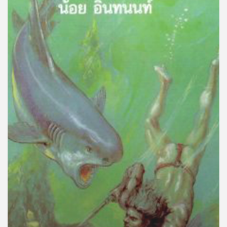
คุณ
เพลง
บทความ
ข่าว
และ
กิจกรรม
เกี่ยว
กับ
เรา