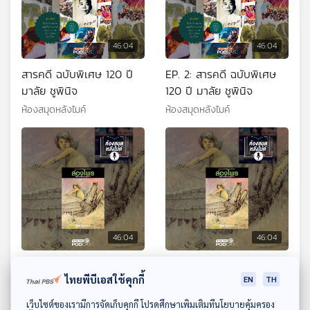
46:04
46:04
สารคดี ฉบับพิเศษ 120 ปี
EP. 2: สารคดี ฉบับพิเศษ
มาลัย ชูพินิจ
120 ปี มาลัย ชูพินิจ
ห้องสมุดหลังไมค์
ห้องสมุดหลังไมค์
46:04
46:04
EP. 1: ล่องไพร ผีตองเหลือง
EP. 2: ล่องไพร ผีตอง
ไทยพีบีเอสใช้คุกกี้
EN
TH
คนสุดท้าย
เหลืองคนสุดท้าย
ห้องสมุดหลังไมค์
ห้องสมุดหลังไมค์
ดาวน์โหลด Thai PBS Podcast Application
เว็บไซต์ของเรามีการจัดเก็บคุกกี้ โปรดศึกษาเพิ่มเติมที่นโยบายคุ้มครอง