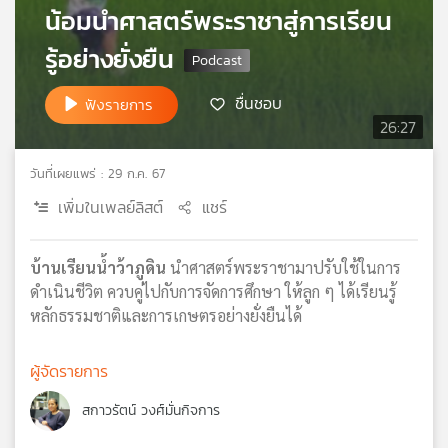
น้อมนำศาสตร์พระราชาสู่การเรียน
เครือ
ข่าย
รู้อย่างยั่งยืน
วิทยุ
ไทย
ชื่นชอบ
ฟังรายการ
พี
26:27
บี
เอส
วันที่เผยแพร่ : 29 ก.ค. 67
เพิ่มในเพลย์ลิสต์
แชร์
แผนที่
วิทยุ
บ้านเรียนน้ำว้าภูดิน
นำศาสตร์พระราชามาปรับใช้ในการ
เครือ
ดำเนินชีวิต ควบคู่ไปกับการจัดการศึกษา ให้ลูก ๆ ได้เรียนรู้
ข่าย
หลักธรรมชาติและการเกษตรอย่างยั่งยืนได้
ผู้จัดรายการ
สกาวรัตน์ วงศ์มั่นกิจการ