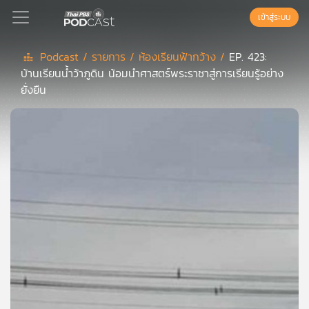
เข้าสู่ระบบ
Podcast /
รายการ /
ห้องเรียนฟ้ากว้าง /
EP. 423:
บ้านเรียนน้ำว้าภูดิน น้อมนำศาสตร์พระราชาสู่การเรียนรู้อย่าง
Podcast
ยั่งยืน
เพล
ย์
ลิ
สต์
แนะนำ
เพล
ย์
ลิ
สต์
ของ