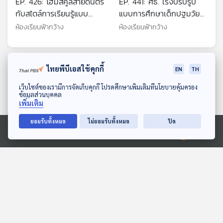
EP. 426: โฮมสคูลสายดนตรี
EP. 441: ศธ. เร่งปรับรูป
กับสไตล์การเรียนรู้แบบ
แบบการศึกษาเด็กปฐมวัย
ครอบครัว ณ ป้อมเพชร์
เพื่อกระตุ้นพัฒนาการ /
ห้องเรียนฟ้ากว้าง
ห้องเรียนฟ้ากว้าง
เปิดพื้นที่แลกเปลี่ยนเรื่อง
เพศศึกษา ลดปัญหาแม่วัย
ใส
ตอนที่เกี่ยวข้อง
ไทยพีบีเอสใช้คุกกี้
EN
TH
ดาวน์โหลด Thai PBS Podcast Application
เว็บไซต์ของเรามีการจัดเก็บคุกกี้ โปรดศึกษาเพิ่มเติมที่นโยบายคุ้มครอง
ข้อมูลส่วนบุคคล
เพิ่มเติม
ยอมรับทั้งหมด
ไม่ยอมรับทั้งหมด
ปิด
Ⓒ 2020 องค์การกระจายเสียงและแพร่ภาพสาธารณะแห่งประเทศไทย
26:27
26:27
EP. 17: ไทย - กัมพูชา
EP. 39: วิกฤตอิหร่าน
ตึงเครียด "ปะทะรอบใหม่"
ประท้วงยังเดือด ทรัมป์ส่ง
จับตา "Endgame" คืออะไร
สัญญานชัด พร้อมโจมตี
ตอบโจทย์
ตอบโจทย์
?