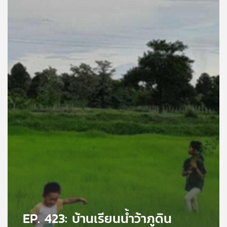
คุณ
เพลง
บทความ
ข่าว
และ
กิจกรรม
เกี่ยว
กับ
เรา
EP. 423: บ้านเรียนน้ำว้าภูดิน