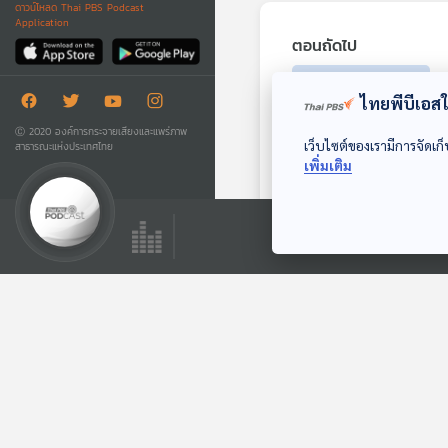
ดาวน์โหลด Thai PBS Podcast
Application
ตอนถัดไป
ไทยพีบีเอสใช
Ⓒ 2020 องค์การกระจายเสียงและแพร่ภาพ
เว็บไซต์ของเรามีการจัดเก็
สาธารณะแห่งประเทศไทย
เพิ่มเติม
26:45
EP. 441: ศธ. เร่งปรับ
รูปแบบการศึกษาเด็ก
ปฐมวัย เพื่อกระตุ้น
ห้องเรียนฟ้ากว้าง
พัฒนาการ / เปิด
พื้นที่แลกเปลี่ยนเรื่อง
เพศศึกษา ลดปัญหา
แม่วัยใส
ตอนที่เกี่ยวข้อง