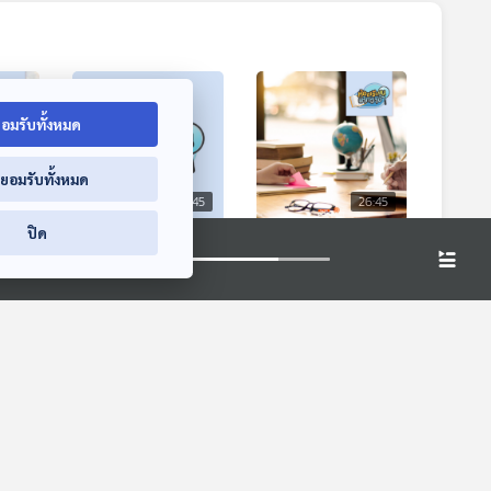
อมรับทั้งหมด
่ยอมรับทั้งหมด
6:45
26:45
26:45
ปิด
ียนทิ
EP. 442: โรงเรียน
EP. 430: บ้านเรียน
ร เน้น
มัธยมสาธิต
ลูกฉัตร เลือกการ
ชีวิต
มหาวิทยาลัยนเรศวร
เรียนรู้ตามตัวตนของ
ห้องเรียนฟ้ากว้าง
ห้องเรียนฟ้ากว้าง
สร้างนวัตกรรมลด
ลูก
อุบัติเหตุทางถนน