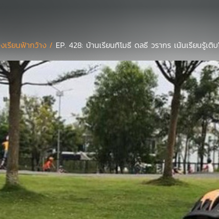
องเรียนฟ้ากว้าง /
EP. 428: บ้านเรียนทิโมธี ดลธี วรากร เน้นเรียนรู้เติ