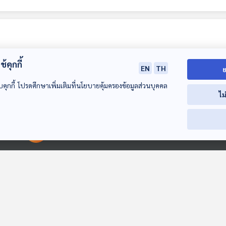
้คุกกี้
EN
TH
ย
บคุกกี้ โปรดศึกษาเพิ่มเติมที่นโยบายคุ้มครองข้อมูลส่วนบุคคล
ไม
25:17
25:17
2
EP. 430: บ้านเรียน
EP. 443: Thai PBS
EP. 431: บ้านเร
00:00:00
00:00:00
ลูกฉัตร เลือกการ
Podcast จัดอบรม
Happy Freed
เรียนรู้ตามตัวตนของ
การผลิตพอดแคสต์ให้
อิสระแห่งการเรีย
ห้องเรียนฟ้ากว้าง
ห้องเรียนฟ้ากว้าง
ห้องเรียนฟ้ากว้าง
ลูก
นักศึกษาในภาคใต้ 5
ของรันรัน
สถาบัน