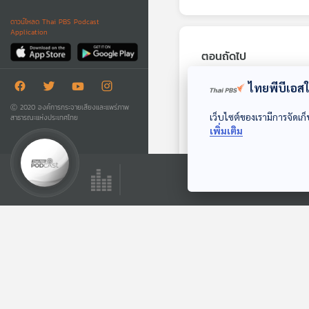
ดาวน์โหลด Thai PBS Podcast
Application
ตอนถัดไป
ไทยพีบีเอสใช
Ⓒ 2020 องค์การกระจายเสียงและแพร่ภาพ
เว็บไซต์ของเรามีการจัดเก็
สาธารณะแห่งประเทศไทย
เพิ่มเติม
25:17
EP. 442: โรงเรียน
มัธยมสาธิต
มหาวิทยาลัยนเรศวร
ห้องเรียนฟ้ากว้าง
สร้างนวัตกรรมลด
อุบัติเหตุทางถนน
ตอนที่เกี่ยวข้อง