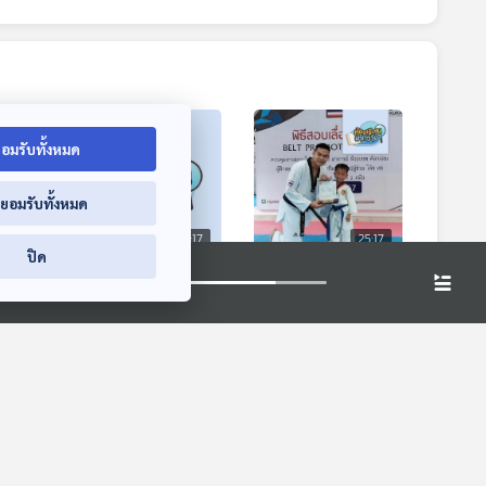
อมรับทั้งหมด
่ยอมรับทั้งหมด
5:17
25:17
25:17
ปิด
ียน
EP. 444: โรงเรียนใน
EP. 432: บ้านเรียน
om
จ.บุรีรัมย์ ใช้
คันธมาทน์ เน้น
นรู้
นวัตกรรม "จิต
กิจกรรมเพื่อการ
ห้องเรียนฟ้ากว้าง
ห้องเรียนฟ้ากว้าง
ศึกษา"แก้ปัญหาเด็ก
เรียนรู้
สมาธิสั้น