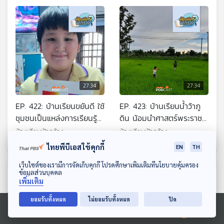
แรง
โฮมสคูล
27:34
27:34
EP. 422: บ้านเรียนขยันดี ใช้
EP. 423: บ้านเรียนน้ำว้าภู
ชุมชนเป็นแหล่งการเรียนรู้
ดิน น้อมนำศาสตร์พระราชา
อย่างเหมาะสม
สู่การเรียนรู้อย่างยั่งยืน
ห้องเรียนฟ้ากว้าง
ห้องเรียนฟ้ากว้าง
ไทยพีบีเอสใช้คุกกี้
EN
TH
ดาวน์โหลด Thai PBS Podcast Application
เว็บไซต์ของเรามีการจัดเก็บคุกกี้ โปรดศึกษาเพิ่มเติมที่นโยบายคุ้มครอง
ตอนที่เกี่ยวข้อง
ข้อมูลส่วนบุคคล
เพิ่มเติม
ยอมรับทั้งหมด
ไม่ยอมรับทั้งหมด
ปิด
Ⓒ 2020 องค์การกระจายเสียงและแพร่ภาพสาธารณะแห่งประเทศไทย