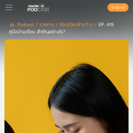
เข้าสู่ระบบ
Podcast /
รายการ /
ห้องเรียนฟ้ากว้าง /
EP. 419:
คู่มือบ้านเรียน สำคัญอย่างไร?
Podcast
เพล
ย์
ลิ
สต์
แนะนำ
เพล
ย์
ลิ
สต์
ของ