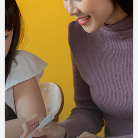
คุณ
เพลง
บทความ
ข่าว
และ
กิจกรรม
เกี่ยว
กับ
เรา