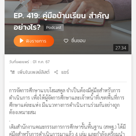
เครือ
EP. 419: คู่มือบ้านเรียน สำคัญ
ข่าย
วิทยุ
อย่างไร?
ไทย
พี
บี
ชื่นชอบ
ฟังรายการ
เอส
27:34
วันที่เผยแพร่ : 01 ก.ค. 67
แผนที่
เพิ่มในเพลย์ลิสต์
แชร์
วิทยุ
เครือ
ข่าย
การจัดการศึกษาแบบโฮมสคูล จำเป็นต้องมีคู่มือสำหรับการ
ดำเนินการ เพื่อให้ผู้จัดการศึกษาและเจ้าหน้าที่เขตพื้นที่การ
ศึกษาแต่ละแห่ง มีแนวทางการดำเนินงานร่วมกันอย่างถูก
ต้องเหมาะสม
.
เดิมสำนักงานคณะกรรมการการศึกษาขั้นพื้นฐาน (สพฐ.) ได้มี
คู่มือสำหรับการดำเนินการมาแล้ว 4 เล่ม และกำลังเตรียมนำ