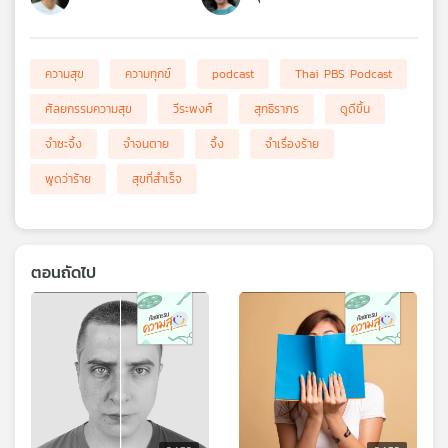
ความสุข
ความทุกข์
podcast
Thai PBS Podcast
ศัลยกรรมความสุข
วีระพงศ์
สุทธิราภร
ดูดีขึ้น
จำซะจึ้ง
จำจนตาย
จึ้ง
จำเรื่องร้าย
พูดว่าร้าย
สุขที่สำเร็จ
ตอนถัดไป