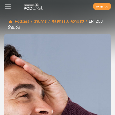
เข้าสู่ระบบ
Podcast /
รายการ /
ศัลยกรรม...ความสุข /
EP. 208:
จำซะจึ้ง
Podcast
เพล
ย์
ลิ
สต์
แนะนำ
เพล
ย์
ลิ
สต์
ของ