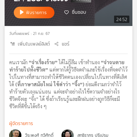
เครือ
ชื่นชอบ
ฟังรายการ
ข่าย
24:52
วิทยุ
ไทย
พี
วันที่เผยแพร่ : 21 ก.ย. 67
บี
เพิ่มในเพลย์ลิสต์
แชร์
เอส
คนเรามัก
“จำเรื่องร้าย”
ได้ไม่รู้ลืม เข้าทำนอง
“จำจนตาย
ทำร้ายไปทั้งชีวิต”
แต่หากได้รู้วิธีจดจำและใช้เรื่องที่จดจำไว้
แผนที่
วิทยุ
ไปในทางที่สามารถทำให้ชีวิตตนเองเปลี่ยนไปในทางที่ดีเลิศ
เครือ
ได้
(ที่ภาษาสมัยใหม่ ใช้คำว่า “จึ้ง”)
ย่อมดีงามกว่าจำไว้
ข่าย
ทำร้ายตัวเองแน่นอน แต่จะจำอย่างไรใช้ความจำอย่างไร
ชีวิตจึงจะ “จึ้ง” ได้ ซึ่งถ้าเรียนรู้และฝึกฝนอย่างถูกวิธีก็จะมี
ชีวิตที่ดีขึ้นได้จริง ๆ
ผู้จัดรายการ
วีระพงศ์ ทวีศักดิ์
สุทธิราภร ปรีเปรม