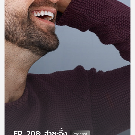
คุณ
เพลง
บทความ
ข่าว
และ
กิจกรรม
เกี่ยว
กับ
เรา
EP. 208: จำซะจึ้ง