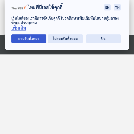
ไทยพีบีเอสใช้คุกกี้
EN
TH
ดาวน์โหลด Thai PBS Podcast Application
เว็บไซต์ของเรามีการจัดเก็บคุกกี้ โปรดศึกษาเพิ่มเติมที่นโยบายคุ้มครอง
ข้อมูลส่วนบุคคล
เพิ่มเติม
ยอมรับทั้งหมด
ไม่ยอมรับทั้งหมด
ปิด
24:52
24:52
Ⓒ 2020 องค์การกระจายเสียงและแพร่ภาพสาธารณะแห่งประเทศไทย
EP. 1187: ความหมายซ่อน
EP. 1214: ชีวิตที่เลี่ยง
เร้นจากท่านอนกอดกัน
ความเครียดไม่ได้ จะอยู่
อย่างไรไม่ให้ชีวิตพัง
โรงหมอ
โรงหมอ
24:52
24:52