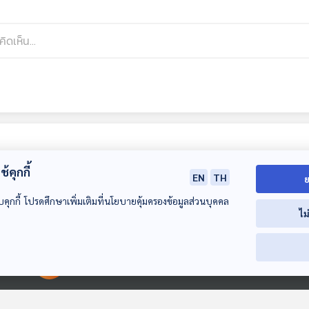
้คุกกี้
EN
TH
ย
บคุกกี้ โปรดศึกษาเพิ่มเติมที่นโยบายคุ้มครองข้อมูลส่วนบุคคล
ไม
55:54
55:54
5
00:00:00
00:00:00
EP. 359: George
EP. 360: George
EP. 361: วิทยา
Gershwin นัก
Gershwin นัก
การแสดง คืออะ