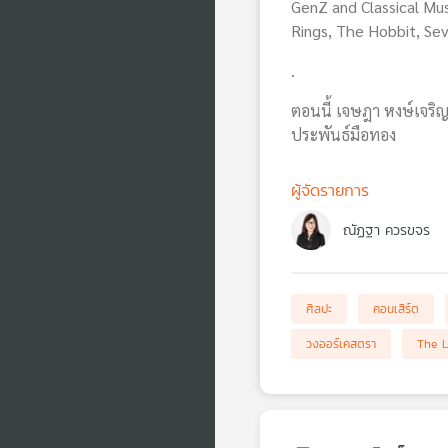
GenZ and Classical Mu
Rings, The Hobbit, S
.
ตอนนี้ เจษฎา หงษ์เจริ
ประพันธ์มือทอง
ผู้จัดรายการ
ณัฏฐา ควรขจร
ศิลปะ
คอนเสิร์ต
วงออร์เคสตรา
The L