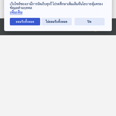
ดาวน์โหลด Thai PBS Podcast Application
เว็บไซต์ของเรามีการจัดเก็บคุกกี้ โปรดศึกษาเพิ่มเติมที่นโยบายคุ้มครอง
ข้อมูลส่วนบุคคล
เพิ่มเติม
ตอนที่เกี่ยวข้อง
ยอมรับทั้งหมด
ไม่ยอมรับทั้งหมด
ปิด
Ⓒ 2020 องค์การกระจายเสียงและแพร่ภาพสาธารณะแห่งประเทศไทย
01:00:51
01:00:51
EP. 351: แนะนำ Opera ที่
EP. 348: ชำแหละ Piano
นิยมแสดงในช่วง
Gen Z & Classical Music
Christmas
Gen Z & Classical Music