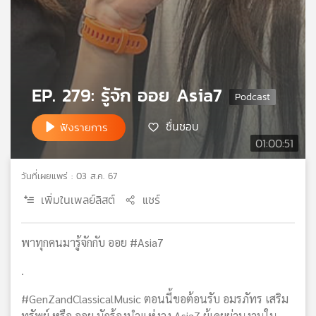
เครือ
ข่าย
วิทยุ
ไทย
พี
EP. 279: รู้จัก ออย Asia7
บี
เอส
ชื่นชอบ
ฟังรายการ
01:00:51
แผนที่
วิทยุ
วันที่เผยแพร่ : 03 ส.ค. 67
เครือ
เพิ่มในเพลย์ลิสต์
แชร์
ข่าย
พาทุกคนมารู้จักกับ ออย #Asia7
.
#GenZandClassicalMusic ตอนนี้ขอต้อนรับ อมรภัทร เสริม
ทรัพย์ หรือ ออย นักร้องนำแห่งวง Asia7 ผู้เคยผ่านงานใน