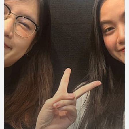
คุณ
เพลง
บทความ
ข่าว
และ
กิจกรรม
เกี่ยว
กับ
เรา