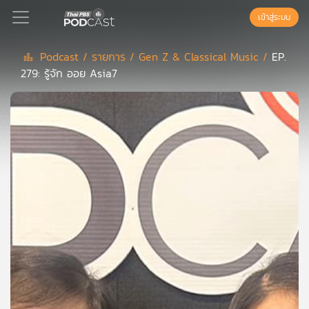
เข้าสู่ระบบ
Podcast /
รายการ /
Gen Z & Classical Music /
EP.
279: รู้จัก ออย Asia7
Podcast
เพล
ย์
ลิ
สต์
แนะนำ
เพล
ย์
ลิ
สต์
ของ