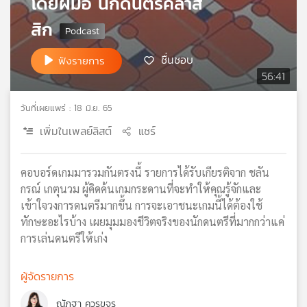
โดยฝีมือ นักดนตรีคลาส
เครือ
สิก
ข่าย
วิทยุ
ชื่นชอบ
ไทย
ฟังรายการ
พี
56:41
บี
เอส
วันที่เผยแพร่ : 18 มิ.ย. 65
เพิ่มในเพลย์ลิสต์
แชร์
แผนที่
วิทยุ
คอบอร์ดเกมมารวมกันตรงนี้ รายการได้รับเกียรติจาก ชลัน
เครือ
กรณ์ เกตุนวม ผู้คิดค้นเกมกระดานที่จะทำให้คุณรู้จักและ
ข่าย
เข้าใจวงการดนตรีมากขึ้น การจะเอาชนะเกมนี้ได้ต้องใช้
ทักษะอะไรบ้าง เผยมุมมองชีวิตจริงของนักดนตรีที่มากกว่าแค่
การเล่นดนตรีให้เก่ง
ผู้จัดรายการ
ณัฏฐา ควรขจร