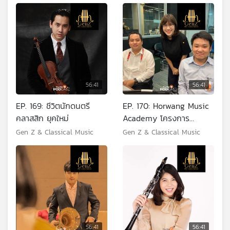
56:41
56:41
EP. 169: ชีวิตนักดนตรี
EP. 170: Horwang Music
คลาสสิก ยุคใหม่
Academy โครงการ
ห้องเรียนดนตรีโรงเรียน
Gen Z & Classical Music
Gen Z & Classical Music
หอวัง
56:41
56:41