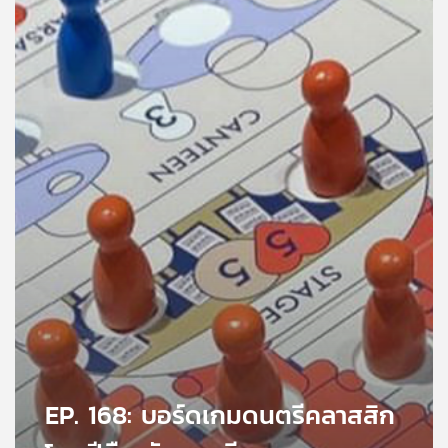
คุณ
เพลง
บทความ
ข่าว
และ
กิจกรรม
เกี่ยว
กับ
เรา
EP. 168: บอร์ดเกมดนตรีคลาสสิก