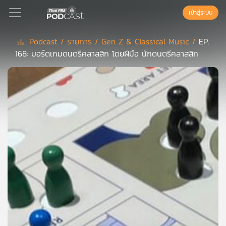
เข้าสู่ระบบ
Podcast /
รายการ /
Gen Z & Classical Music /
EP.
168: บอร์ดเกมดนตรีคลาสสิก โดยฝีมือ นักดนตรีคลาสสิก
Podcast
เพล
ย์
ลิ
สต์
แนะนำ
เพล
ย์
ลิ
สต์
ของ