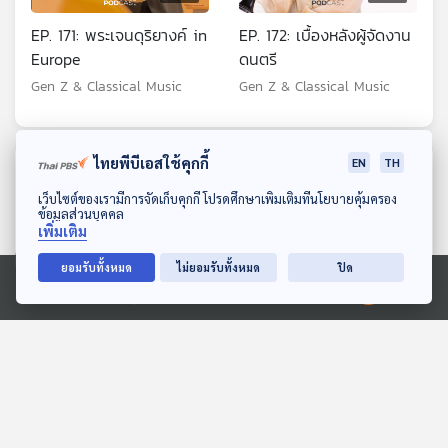
EP. 171: พระเจนดุริยางค์ in
EP. 172: เบื้องหลังผู้จัดงาน
Europe
ดนตรี
Gen Z & Classical Music
Gen Z & Classical Music
ไทยพีบีเอสใช้คุกกี้
EN
TH
ตอนที่เกี่ยวข้อง
ดาวน์โหลด Thai PBS Podcast Application
เว็บไซต์ของเรามีการจัดเก็บคุกกี้ โปรดศึกษาเพิ่มเติมที่นโยบายคุ้มครอง
ข้อมูลส่วนบุคคล
เพิ่มเติม
ยอมรับทั้งหมด
ไม่ยอมรับทั้งหมด
ปิด
Ⓒ 2020 องค์การกระจายเสียงและแพร่ภาพสาธารณะแห่งประเทศไทย
56:41
56:41
EP. 362: นักประพันธ์ผู้ทำให้
EP. 340: กว่าจะมาเป็น
Double Bass เฉิดฉาย
ธนพล เศตะพราหมณ์ ตอน
ที่ 2
Gen Z & Classical Music
Gen Z & Classical Music