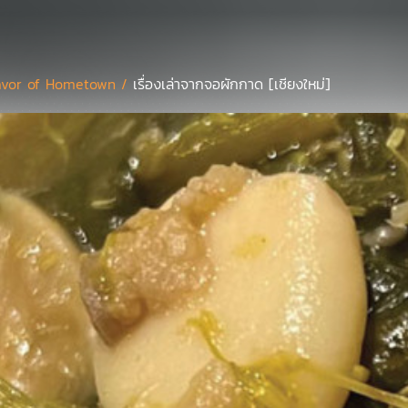
avor of Hometown /
เรื่องเล่าจากจอผักกาด [เชียงใหม่]