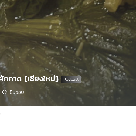
อผักกาด [เชียงใหม่]
ชื่นชอบ
66