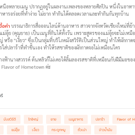
หนือหลายเมนู ปรากฏอยู่ในผลงานเพลงของหลายศิลปิน หนึ่งในอาหารย
หารอร่อยที่ทำง่าย ไม่ยาก ทำกินได้ตลอดเวลาและทำกินกันทุกบ้าน
ื้อคำ
บรรณาธิการสื่อออนไลน์ด้านอาหาร สาวจากจังหวัดเชียงใหม่ที่
แม่อุ้ย (คุณยาย) เป็นเมนูที่กินได้ทั้งวัน เพราะสูตรของแม่อุ้ยจะไม่เหม
 หรือ "เงี้ยว" ซึ่งเป็นกลุ่มที่บริโภคมังสวิรัติเป็นส่วนใหญ่ ทำให้ผักกาด
ใส่ปลาร้าที่ทำขึ้นเอง ทำให้รสชาติของผักกาดจอไม่เหมือนใคร
นางฟ้านางสวรรค์ ต้นหลิวก็ไม่เคยได้ลิ้มลองรสชาติที่เหมือนกับฝีมืมอของ
ใน Flavor of Hometown ค่ะ
รี
มังสวิรัติ
ไทใหญ่
ยาย
เมนูอาหาร
ปลาร้า
Flavor of 
แม่อุ๊ย
เงี้ยว
กระดูกหมู
ถั่วเน่า
จ่าวน้ำมัน