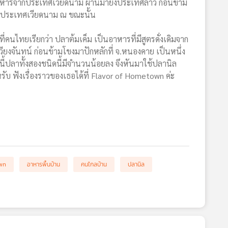
อาหารจากประเทศเวียดนาม ผ่านมายังประเทศลาว ก่อนข้าม
ในประเทศเวียดนาม ณ ขณะนั้น
อที่คนไทยเรียกว่า ปลาต้มเค็ม เป็นอาหารที่มีสูตรดั่งเดิมจาก
ยงจันทน์ ก่อนข้ามโขงมาปักหลักที่ จ.หนองคาย เป็นหนึ่ง
ี้ปลาทั้งสองชนิดนี้มีจำนวนน้อยลง จึงหันมาใช้ปลานิล
บ ฟังเรื่องราวของเธอได้ที่ Flavor of Hometown ค่ะ
wn
อาหารพื้นบ้าน
คนไกลบ้าน
ปลานิล