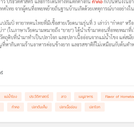
ก๋าคอ
ราว ประวัติศาสตร์ และการเดินทางที่แตกต่างกัน
ก็เป็นหนึ่งใน
ทศไทย จากผู้คนที่อพยพย้ายถิ่นฐานบ้านเกิดด้วยเหตุการณ์บางอย่าง
ฒโนปถัมป์ ทายาทคนไทยที่มีเชื้อสายเวียดนามรุ่นที่ 3 เล่าว่า "ก๋าคอ" หรื
า" (ในภาษาเวียดนามหมายถึง "ยาย") ได้นำเข้ามาตอนที่อพยพมาที่เวี
วัตถุดิบที่นำมาทำเป็นปลาโจก และปลาเนื้ออ่อนจากแม่น้ำโขง แต่สมัยน
ูที่หากินตามร้านอาหารค่อนข้างยาก และรสชาติก็ไม่เหมือนกับต้นตำหรั
รี
แม่น้ำโขง
ประวัติศาสตร์
ลาว
เมนูอาหาร
Flavor of Hometo
ก๋าคอ
ปลาต้มเค็ม
ปลาเนื้ออ่อน
ปลาโจก