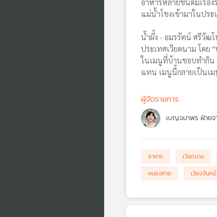
อาหารหลายชนิดมีเรื่อง
แม่น้ำโขงเข้ามาในประเ
น้ำผึ้ง - อมรรัตน์ ศรีวั
ประเทศเวียดนาม โดย "บ่
ในเมนูที่บ้านชอบทำกิน 
แทน เมนูนี้กลายเป็นเมน
ผู้จัดรายการ
เบญจมาพร ฝ่ายจา
อาหาร
เวียดนาม
หนองคาย
เวียงจันทน์