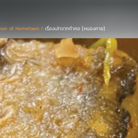
avor of Hometown /
เรื่องเล่าจากก๋าคอ [หนองคาย]