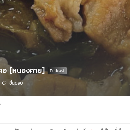
๋าคอ [หนองคาย]
ชื่นชอบ
6