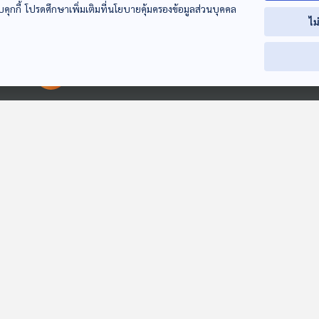
บคุกกี้ โปรดศึกษาเพิ่มเติมที่นโยบายคุ้มครองข้อมูลส่วนบุคคล
ไม
00:00:00
00:00:00
01:25:25
01:25:25
01:2
EP. 110: สมมุติว่า! |
EP. 243: เรื่องของ
EP. 22: วัดกระ
การเมืองไทยไม่ติดกับ
รัฐมนตรีคนนอก |
"พรรคการเมือง
ดักเดิม !!
เอกสารลับทักษิณ
เลือกตั้งกลางกา
สมมุติว่า
คุยให้คิด
ตอบโจทย์
หลุด | ยกเลิก MOU
รบ "ไทย - กัมพ
43-44 จะได้ทำ