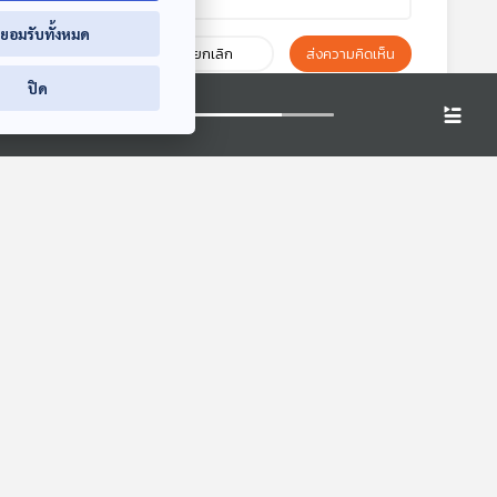
่ยอมรับทั้งหมด
ยกเลิก
ส่งความคิดเห็น
ปิด
5:25
01:25:25
01:25:25
แส
EP. 14: อวสาน
EP. 1156: เสียงดัง
"
อารยธรรมมนุษย์ใน
กรอบแกรบตาม
รสู้
มุมมองของ
ร่างกาย สัญญาณ
Eureka ท่องโลก
โรงหมอ
ูชา"
วิทยาศาสตร์
อันตรายหรือเรื่อง
วิทยาการ
ปกติ