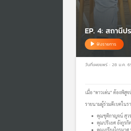
EP. 4: สถานีป
ฟังรายการ
วันที่เผยแพร่ : 28 ม.ค. 6
เมื่อ "ดาวเด่น" ต้องพิสู
รายนามผู้ร่วมดีเบตในราย
คุณชุติกาญจน์ สุ
คุณปริเยศ อังกูร
คุณเกรียงไกรมาศ