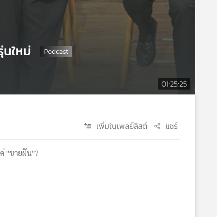
ุ่นใหม่
01:25:25
เพิ่มในเพลย์ลิสต์
แชร์
แค่ "ขายฝัน"?