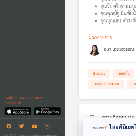
คุณวีร์ ศรีวราธนบ
คุณศุภณัฐ มีนชัยน
คุณบุณยกร ดำรงรั
ผู้จัดรายการ
อุษา เอี่ยมสุวรรณ
thaipbs
เลือกตั้ง
ThaiPBSPodcast
Th
ดาวน์โหลด Thai PBS Podcast
Application
ความคิดเห็น (
0
)
ไทยพีบีเอสใช
Ⓒ 2020 องค์การกระจายเสียงและแพร่ภาพ