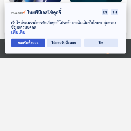
EP. 711: เรื่องอะไรที่จำเป็น
EP. 712: เพิ่มประสิทธิภาพ
ไทยพีบีเอสใช้คุกกี้
EN
TH
ต้องรู้ก่อนใช้บริการ "โรงรับ
การรักษาพยาบาลด้วยการ
จำนำ"
แพทย์แม่นยำ
ดาวน์โหลด Thai PBS Podcast Application
เว็บไซต์ของเรามีการจัดเก็บคุกกี้ โปรดศึกษาเพิ่มเติมที่นโยบายคุ้มครอง
เศรษฐกิจติดบ้าน
เศรษฐกิจติดบ้าน
ข้อมูลส่วนบุคคล
เพิ่มเติม
ยอมรับทั้งหมด
ไม่ยอมรับทั้งหมด
ปิด
ตอนที่เกี่ยวข้อง
Ⓒ 2020 องค์การกระจายเสียงและแพร่ภาพสาธารณะแห่งประเทศไทย
14:43
14:43
EP. 168: ปุณณภพ กระจาย
EP. 83: ผู้ขับเคลื่อน
เดช (1) | รอบ 13.00 | วัน
วัฒนธรรมเสียงอีสาน ‘ครู
เด็ก 2569
สลา คุณวุฒิ’
Podcaster ตัวน้อย
นักผจญเพลง Podcast