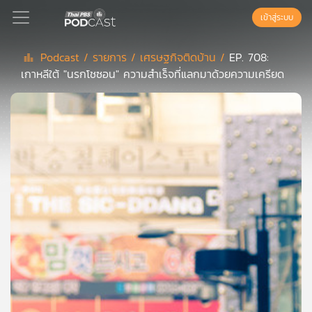
เข้าสู่ระบบ
Podcast /
รายการ /
เศรษฐกิจติดบ้าน /
EP. 708:
เกาหลีใต้ "นรกโชซอน" ความสำเร็จที่แลกมาด้วยความเครียด
Podcast
เพล
ย์
ลิ
สต์
แนะนำ
เพล
ย์
ลิ
สต์
ของ