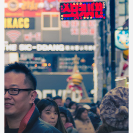
คุณ
เพลง
บทความ
ข่าว
และ
กิจกรรม
เกี่ยว
กับ
เรา