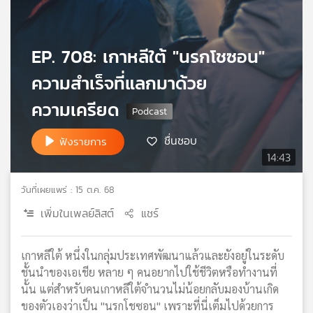
เครือ
ข่าย
วิทยุ
EP. 708: เกาหลีใต้ "นรกโชซอน"
ไทย
พี
ความสำเร็จที่แลกมาด้วย
บี
ความเครียด
เอส
ชื่นชอบ
ฟังรายการ
14:43
แผนที่
วิทยุ
เครือ
วันที่เผยแพร่ : 15 ต.ค. 68
ข่าย
เพิ่มในเพลย์ลิสต์
แชร์
เกาหลีใต้ หนึ่งในกลุ่มประเทศพัฒนาแล้วและยังอยู่ในระดับ
ชั้นนำของเอเชีย หลาย ๆ คนอยากไปใช้ชีวิตหรือทำงานที่
นั้น แต่สำหรับคนเกาหลีใต้จำนวนไม่น้อยกลับมองบ้านเกิด
ของตัวเองว่าเป็น "นรกโชซอน" เพราะที่นี่เต็มไปด้วยการ