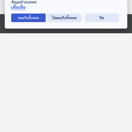
ข้อมูลส่วนบุคคล
เพิ่มเติม
ตอนที่เกี่ยวข้อง
ยอมรับทั้งหมด
ไม่ยอมรับทั้งหมด
ปิด
Ⓒ 2020 องค์การกระจายเสียงและแพร่ภาพสาธารณะแห่งประเทศไทย
14:09
14:09
EP. 7: เลือกทางไหนก็ไม่ผิด
EP. 130: สมมุติว่า! | จับโกง
ถ้าเราเข้าใจตนเอง
สอบข้าราชการท้องถิ่นไม่ได้
PHRA TALKs Podcast
สมมุติว่า