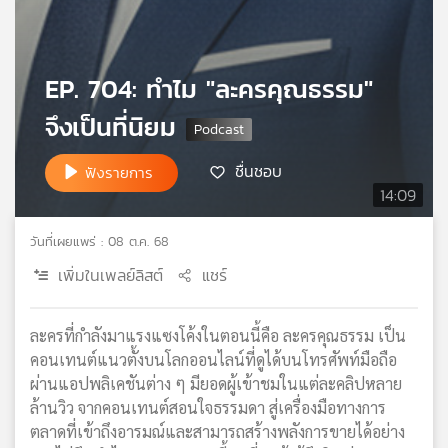
เครือ
ข่าย
วิทยุ
EP. 704: ทำไม "ละครคุณธรรม"
ไทย
พี
จึงเป็นที่นิยม
บี
เอส
ชื่นชอบ
ฟังรายการ
14:09
แผนที่
วันที่เผยแพร่ : 08 ต.ค. 68
วิทยุ
เครือ
เพิ่มในเพลย์ลิสต์
แชร์
ข่าย
ละครที่กำลังมาแรงแซงโค้งในตอนนี้คือ ละครคุณธรรม เป็น
คอนเทนต์แนวตั้งบนโลกออนไลน์ที่ดูได้บนโทรศัพท์มือถือ
ผ่านแอปพลิเคชันต่าง ๆ มียอดผู้เข้าชมในแต่ละคลิปหลาย
ล้านวิว จากคอนเทนต์สอนใจธรรมดา สู่เครื่องมือทางการ
ตลาดที่เข้าถึงอารมณ์และสามารถสร้างพลังการขายได้อย่าง