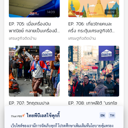
14:09
14:09
EP. 705: เมื่อเครื่องบิน
EP. 706: เที่ยวไทยคนละ
พาณิชย์ กลายเป็นเครื่องมือ
ครึ่ง กระตุ้นเศรษฐกิจได้
เจรจาต่อรองทางการค้า
จริงไหม ?
เศรษฐกิจติดบ้าน
เศรษฐกิจติดบ้าน
14:09
14:09
EP. 707: วิกฤตเนปาล
EP. 708: เกาหลีใต้ "นรกโช
ความเหลื่อมล้ำของคนมี
ซอน" ความสำเร็จที่แลกมา
ไทยพีบีเอสใช้คุกกี้
EN
TH
อำนาจกับประชาชน
ด้วยความเครียด
เศรษฐกิจติดบ้าน
เศรษฐกิจติดบ้าน
ดาวน์โหลด Thai PBS Podcast Application
เว็บไซต์ของเรามีการจัดเก็บคุกกี้ โปรดศึกษาเพิ่มเติมที่นโยบายคุ้มครอง