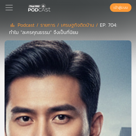
เข้าสู่ระบบ
Podcast /
รายการ /
เศรษฐกิจติดบ้าน /
EP. 704:
ทำไม "ละครคุณธรรม" จึงเป็นที่นิยม
Podcast
เพล
ย์
ลิ
สต์
แนะนำ
เพล
ย์
ลิ
สต์
ของ