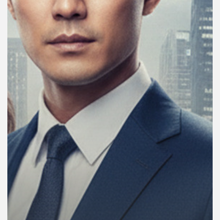
คุณ
เพลง
บทความ
ข่าว
และ
กิจกรรม
เกี่ยว
กับ
เรา