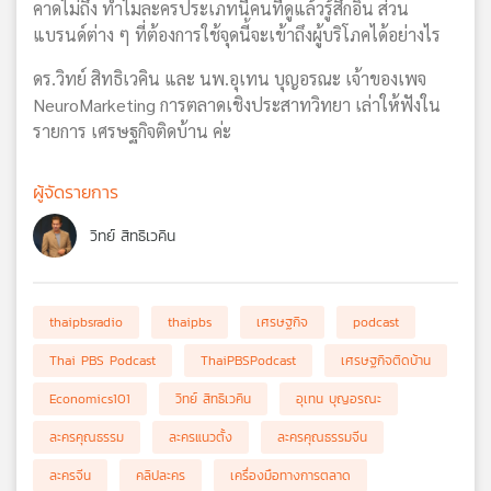
คาดไม่ถึง ทำไมละครประเภทนี้คนที่ดูแล้วรู้สึกอิน ส่วน
แบรนด์ต่าง ๆ ที่ต้องการใช้จุดนี้จะเข้าถึงผู้บริโภคได้อย่างไร
ดร.วิทย์ สิทธิเวคิน และ นพ.อุเทน บุญอรณะ เจ้าของเพจ
NeuroMarketing การตลาดเชิงประสาทวิทยา เล่าให้ฟังใน
รายการ เศรษฐกิจติดบ้าน ค่ะ
ผู้จัดรายการ
วิทย์ สิทธิเวคิน
thaipbsradio
thaipbs
เศรษฐกิจ
podcast
Thai PBS Podcast
ThaiPBSPodcast
เศรษฐกิจติดบ้าน
Economics101
วิทย์ สิทธิเวคิน
อุเทน บุญอรณะ
ละครคุณธรรม
ละครแนวตั้ง
ละครคุณธรรมจีน
ละครจีน
คลิปละคร
เครื่องมือทางการตลาด