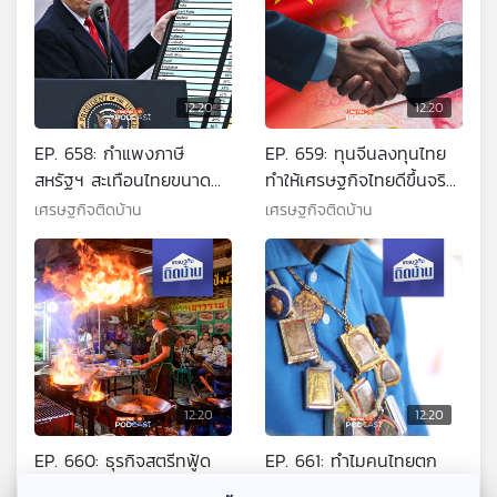
12:20
12:20
EP. 658: กำแพงภาษี
EP. 659: ทุนจีนลงทุนไทย
สหรัฐฯ สะเทือนไทยขนาด
ทำให้เศรษฐกิจไทยดีขึ้นจริง
ไหน ?
หรือ ?
เศรษฐกิจติดบ้าน
เศรษฐกิจติดบ้าน
12:20
12:20
EP. 660: ธุรกิจสตรีทฟู้ด
EP. 661: ทำไมคนไทยตก
ทำไมบางร้านเปิดตัวแรงแต่
เป็นทาสพุทธพาณิชย์