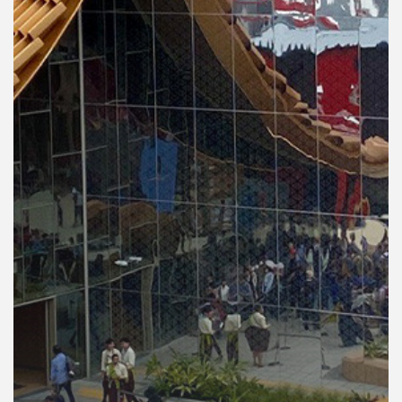
คุณ
เพลง
บทความ
ข่าว
และ
กิจกรรม
เกี่ยว
กับ
เรา