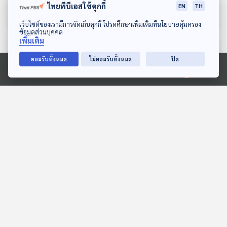
ไทยพีบีเอสใช้คุกกี้
ปิดตัวเร็ว
EN
TH
เศรษฐกิจติดบ้าน
เศรษฐกิจติดบ้าน
ดาวน์โหลด Thai PBS Podcast Application
เว็บไซต์ของเรามีการจัดเก็บคุกกี้ โปรดศึกษาเพิ่มเติมที่นโยบายคุ้มครอง
ข้อมูลส่วนบุคคล
เพิ่มเติม
ตอนที่เกี่ยวข้อง
ยอมรับทั้งหมด
ไม่ยอมรับทั้งหมด
ปิด
Ⓒ 2020 องค์การกระจายเสียงและแพร่ภาพสาธารณะแห่งประเทศไทย
12:20
12:20
EP. 88: กัมพูชาค้านไทย
ขุดหลักฐานชี้รัสเซียวางยา
"ยกเลิก MOU 44" จับตา
พิษสังหาร "นาวาลนี"
ก๊าซในอ่าวไทย "ของใคร" ?
ตอบโจทย์
หน้าต่างโลก