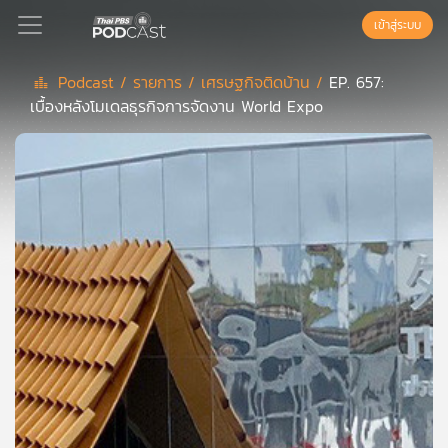
เข้าสู่ระบบ
Podcast /
รายการ /
เศรษฐกิจติดบ้าน /
EP. 657:
เบื้องหลังโมเดลธุรกิจการจัดงาน World Expo
Podcast
เพล
ย์
ลิ
สต์
แนะนำ
เพล
ย์
ลิ
สต์
ของ