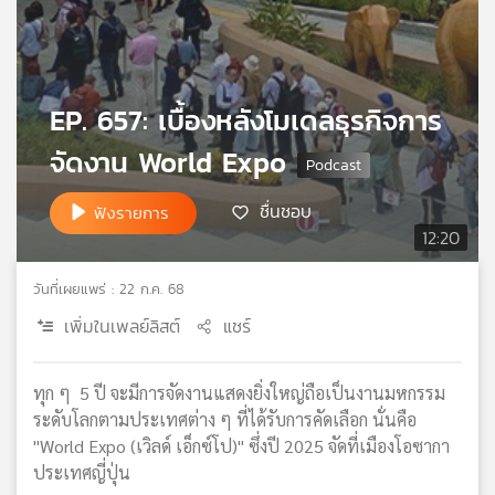
เครือ
ข่าย
วิทยุ
ไทย
EP. 657: เบื้องหลังโมเดลธุรกิจการ
พี
บี
จัดงาน World Expo
เอส
ชื่นชอบ
ฟังรายการ
12:20
แผนที่
วิทยุ
วันที่เผยแพร่ : 22 ก.ค. 68
เครือ
เพิ่มในเพลย์ลิสต์
แชร์
ข่าย
ทุก ๆ 5 ปี จะมีการจัดงานแสดงยิ่งใหญ่ถือเป็นงานมหกรรม
ระดับโลกตามประเทศต่าง ๆ ที่ได้รับการคัดเลือก นั่นคือ
"World Expo (เวิลด์ เอ็กซ์โป)" ซึ่งปี 2025 จัดที่เมืองโอซากา
ประเทศญี่ปุ่น