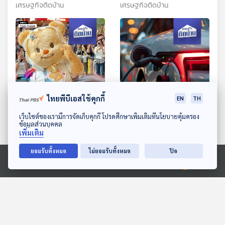
มาใช้แล้วคุ้มกว่ากัน
ต้องรู้
เศรษฐกิจติดบ้าน
เศรษฐกิจติดบ้าน
ไทยพีบีเอสใช้คุกกี้
14:25
14:25
EN
TH
ดาวน์โหลด Thai PBS Podcast Application
เว็บไซต์ของเรามีการจัดเก็บคุกกี้ โปรดศึกษาเพิ่มเติมที่นโยบายคุ้มครอง
EP. 479: หมีเนย กลยุทธ์สุด
EP. 480: เงื่อนไขประกันภัย
ข้อมูลส่วนบุคคล
คิวต์ "มาสคอตอินฟลูเอน
เรื่องต้องรู้ก่อนซื้อรถยนต์อีวี
เพิ่มเติม
เซอร์"
(EV)
เศรษฐกิจติดบ้าน
เศรษฐกิจติดบ้าน
ยอมรับทั้งหมด
ไม่ยอมรับทั้งหมด
ปิด
Ⓒ 2020 องค์การกระจายเสียงและแพร่ภาพสาธารณะแห่งประเทศไทย
ตอนที่เกี่ยวข้อง