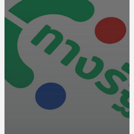
คุณ
เพลง
บทความ
ข่าว
และ
กิจกรรม
เกี่ยว
กับ
เรา