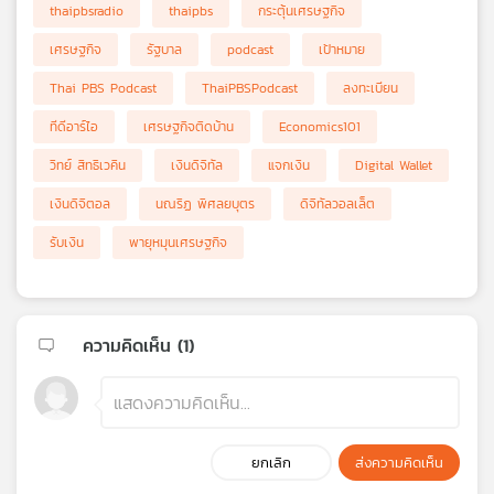
thaipbsradio
thaipbs
กระตุ้นเศรษฐกิจ
เศรษฐกิจ
รัฐบาล
podcast
เป้าหมาย
Thai PBS Podcast
ThaiPBSPodcast
ลงทะเบียน
ทีดีอาร์ไอ
เศรษฐกิจติดบ้าน
Economics101
วิทย์ สิทธิเวคิน
เงินดิจิทัล
แจกเงิน
Digital Wallet
เงินดิจิตอล
นณริฏ พิศลยบุตร
ดิจิทัลวอลเล็ต
รับเงิน
พายุหมุนเศรษฐกิจ
ความคิดเห็น (
1
)
ยกเลิก
ส่งความคิดเห็น