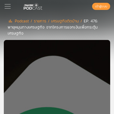
เข้าสู่ระบบ
Podcast /
รายการ /
เศรษฐกิจติดบ้าน /
EP. 476:
พายุหมุนทางเศรษฐกิจ จากโครงการแจกเงินเพื่อกระตุ้น
Podcast
เศรษฐกิจ
เพล
ย์
ลิ
สต์
แนะนำ
เพล
ย์
ลิ
สต์
ของ