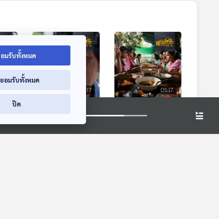
อมรับทั้งหมด
่ยอมรับทั้งหมด
5:17
05:17
05:17
ปิด
ติด
EP. 35: ลดนิสัยติด
EP. 36: เช็กลิสต์ 10
ิน
เค็ม ด้วยการกิน
สัญญาณภาวะขาด
โปรตีนให้พอ
สารอาหาร
dcast
Deschooling Podcast
Deschooling Podcast