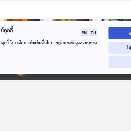
้คุกกี้
EN
TH
ย
บคุกกี้ โปรดศึกษาเพิ่มเติมที่นโยบายคุ้มครองข้อมูลส่วนบุคคล
ไม
05:17
05:17
0
EP. 32: ประโยชน์ของ
EP. 33: กินข้าวโอ๊ต
EP. 34: ลดนิสัย
00:00:00
00:00:00
ฝักทอง ไม่ลองไม่รู้
ประโยชน์รอบด้าน
หวาน ด้วยการก
โปรตีนให้พอ
Deschooling Podcast
Deschooling Podcast
Deschooling Po