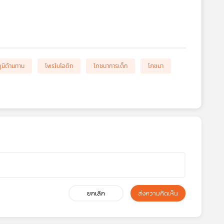
ูมิต้านทาน
โพรไบโอติก
โภชนาการเด็ก
โภชนา
ยกเลิก
ส่งความคิดเห็น