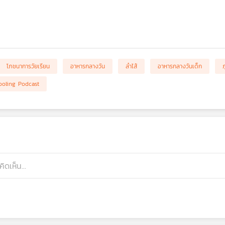
โภชนาการวัยเรียน
อาหารกลางวัน
ลำไส้
อาหารกลางวันเด็ก
ภ
ooling Podcast