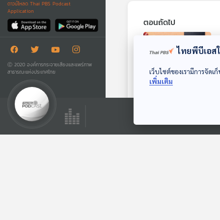
ดาวน์โหลด Thai PBS Podcast
Application
ตอนถัดไป
ไทยพีบีเอสใช
Ⓒ 2020 องค์การกระจายเสียงและแพร่ภาพ
เว็บไซต์ของเรามีการจัดเก็
สาธารณะแห่งประเทศไทย
เพิ่มเติม
05:17
EP. 31: ประโยชน์จาก
ถั่ว 3 สี เพิ่มพรีไบโอ
ติกส์
Deschooling Podcast
ตอนที่เกี่ยวข้อง